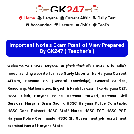
GK
247
🏠 Home
📚 Haryana
📰 Current Affair
📝 Daily Test
📒 Accounting
🎥 Lecture
💼 Job's
🛠 Tool's
Important Note's Exam Point of View Prepared
By GK247 ( Teacher's )
Welcome to GK247 Haryana GK (तैयारी नौकरी की). GK247.IN is India’s
most trending website for free Study Material like Haryana Current
Affairs, Haryana GK (General Knowledge), General Studies,
Reasoning, Mathematics, English & Hindi for exam like Haryana CET,
HSSC Clerk, Haryana Police, Haryana Patwari, Haryana Civil
Services, Haryana Gram Sachiv, HSSC Haryana Police Constable,
HSSC Canal Patwari, HSSC Staff Nurse, HSSC TGT, HSSC PGT,
Haryana Police Commando, HSSC SI / Government job recruitment
examinations of Haryana State.