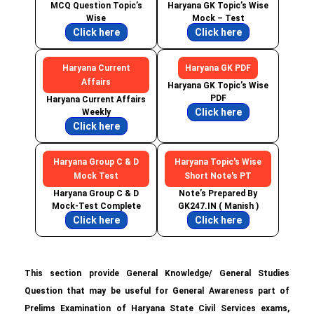
MCQ Question Topic’s
Haryana GK Topic’s Wise
Wise
Mock – Test
Click here
Click here
Haryana Current
Haryana GK PDF
Affairs
Haryana GK Topic’s Wise
PDF
Haryana Current Affairs
Click here
Weekly
Click here
Haryana Group C & D
Haryana Topic's Wise
Mock Test
Short Note's PT
Haryana Group C & D
Note’s Prepared By
Mock-Test Complete
GK247.IN ( Manish )
Click here
Click here
This section provide General Knowledge/ General Studies
Question that may be useful for General Awareness part of
Prelims Examination of Haryana State Civil Services exams,