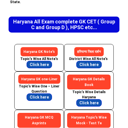
State.
Haryana All Exam complete GK CET ( Group
C and Group D ), HPSC etc...
Haryana GK Note's
हरियाणा जिला दर्शन
Topic’s Wise All Note’s
District Wise All Note’s
Click here
Click here
Haryana GK one-Liner
Haryana GK Details
Book
Topic’s Wise One – Liner
Question
Topic’s Wise Details
Click here
Haryana
Click here
Haryana GK MCQ
Haryana Topic's Wise
Asprints
Mock - Test Te