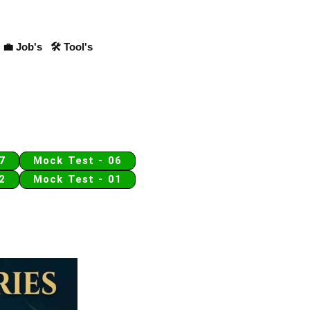
💼 Job's
🛠 Tool's
7
Mock Test - 06
2
Mock Test - 01