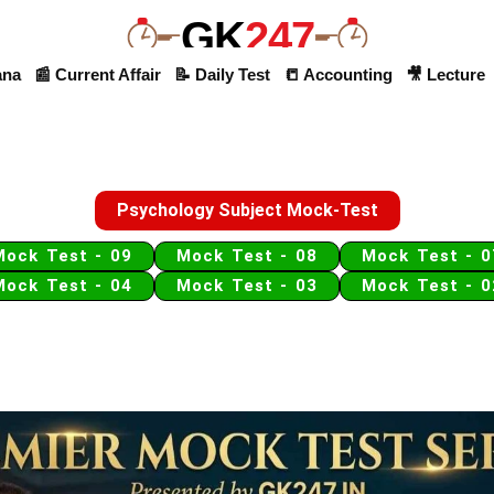
GK
247
ana
📰 Current Affair
📝 Daily Test
📒 Accounting
🎥 Lecture
Psychology Subject Mock-Test
Mock Test - 09
Mock Test - 08
Mock Test - 0
Mock Test - 04
Mock Test - 03
Mock Test - 0