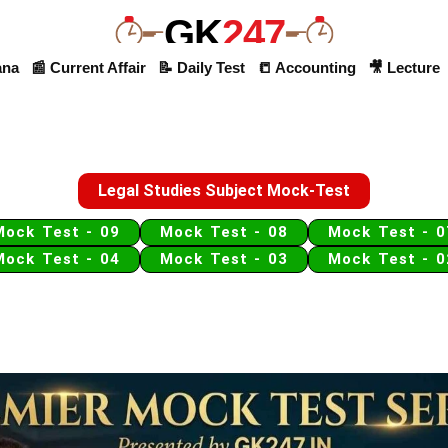
GK
247
ana
📰 Current Affair
📝 Daily Test
📒 Accounting
🎥 Lecture
Legal Studies Subject Mock-Test
Mock Test - 09
Mock Test - 08
Mock Test - 0
Mock Test - 04
Mock Test - 03
Mock Test - 0