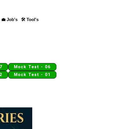
💼 Job's
🛠 Tool's
7
Mock Test - 06
2
Mock Test - 01