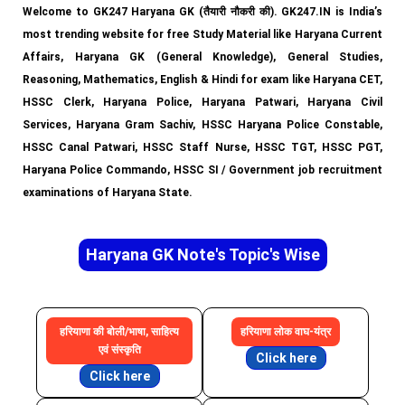
Welcome to GK247 Haryana GK (तैयारी नौकरी की). GK247.IN is India’s
most trending website for free Study Material like Haryana Current
Affairs, Haryana GK (General Knowledge), General Studies,
Reasoning, Mathematics, English & Hindi for exam like Haryana CET,
HSSC Clerk, Haryana Police, Haryana Patwari, Haryana Civil
Services, Haryana Gram Sachiv, HSSC Haryana Police Constable,
HSSC Canal Patwari, HSSC Staff Nurse, HSSC TGT, HSSC PGT,
Haryana Police Commando, HSSC SI / Government job recruitment
examinations of Haryana State.
Haryana GK Note's Topic's Wise
हरियाणा की बोली/भाषा, साहित्य
हरियाणा लोक वाघ-यंत्र
एवं संस्कृति
Click here
Click here