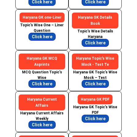
Click here
Click here
Haryana GK one-Liner
Haryana GK Details
Book
Topic’s Wise One – Liner
Question
Topic’s Wise Details
Click here
Haryana
Click here
Haryana GK MCQ
Haryana Topic's Wise
Asprints
Mock - Test Te
MCQ Question Topic’s
Haryana GK Topic’s Wise
Wise
Mock – Test
Click here
Click here
Haryana Current
Haryana GK PDF
Affairs
Haryana GK Topic’s Wise
PDF
Haryana Current Affairs
Click here
Weekly
Click here