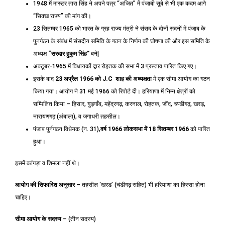
1948 में मास्टर तारा सिंह ने अपने पत्र “अजित” में पंजाबी सूबे से भी एक कदम आगे
“सिक्ख राज्य” की मांग की।
23 सितम्बर 1965 को भारत के ग्रह राज्य मंत्री ने संसद के दोनों सदनों में पंजाब के
पुनर्गठन के संबंध में संसदीय समिति के गठन के निर्णय की घोषणा की और इस समिति के
अध्यक्ष
“
सरदार हुकुम सिंह”
बने|
अक्टूबर-1965 में विधायकों द्वार रोहतक की सभा में 3 प्रस्ताव पारित किए गए।
इसके बाद
23
अप्रैल
1966
को
J.C
शाह की अध्यक्षता
में एक सीमा आयोग का गठन
किया गया। आयोग ने 31 मई 1966 को रिपोर्ट दी। हरियाणा में निम्न क्षेत्रों को
सम्मिलित किया – हिसार, गुड़गाँव, महेंद्रगढ़, करनाल, रोहतक, जींद, चण्डीगढ़, खरड़,
नारायणगढ़ (अंबाला), व जगाधरी तहसील।
पंजाब पुर्नगठन विधेयक (न. 31),
वर्ष
1966
लोकसभा में
18
सितम्बर
1966
को पारित
हुआ।
इसमें कांगड़ा व शिमला नहीं थे।
आयोग की सिफारिश अनुसार
– तहसील ‘खरड’ (चंडीगढ़ सहित) भी हरियाणा का हिस्सा होना
चाहिए।
सीमा आयोग के सदस्य
– (तीन सदस्य)