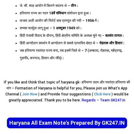
जे. सी. शाह आयोग में कितने सदस्य थे –
तीन
।
हरियाणा राज्य का गठन
18वें संविधान
संशोधन द्वारा हुआ।
फजल अली आयोग की रिपोर्ट कब प्रस्तुत की गयी –
1956
में।
सच्चर फार्मूला लागू हुआ –
1 अक्टूबर 1949
को।
हिंदी पंजाबी विवाद के दौरान, हिंदी क्षेत्रीय समिति के अध्यक्ष चुने गए –
बलवंत तायल
।
हिंदी आन्दोलन समर्थन में आन्दोलन से सबसे प्रभावित क्षेत्र थे –
रोहतक और हिसार
।
जब हरियाणा स्वतंत्र राज्य बना, तब इसमें जिले थे –
7
(अम्बाला, रोहतक, महेंद्रगढ़,
गुडगाँव, करनाल, हिसार और जींद)।
If you like and think that topic of haryana gk- हरियाणा उदय और स्वतंत्र हरियाणा की
मांग – Formation of Haryana is helpful for you, Please join us What’s App
Chennal (
Join Now
) and Provide Your suggestions (
Click Here
) would be
greatly appreciated. Thank you to be here.
Regards – Team GK247.in
Haryana All Exam Note's Prepared By GK247.IN