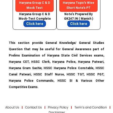
Haryana Group C & D
Haryana Topic's Wise
Mock Test
Short Note's PT
Haryana Group C & D
Note’s Prepared By
Mock-Test Complete
GK247.IN ( Manish )
Click here
Click here
This section provide General Knowledge/ General Studies
Question that may be useful for General Awareness part of
Prelims Examination of Haryana State Civil Services exams,
Haryana CET, HSSC Clerk, Haryana Police, Haryana Patwari,
Haryana Gram Sachiv, HSSC Haryana Police Constable, HSSC
Canal Patwari, HSSC Staff Nurse, HSSC TGT, HSSC PGT,
Haryana Police Commando, HSSC SI & Various Other
Competitive Exams.
About Us
Contact Us
Privacy Policy
Term’s and Condition
Disclaimer