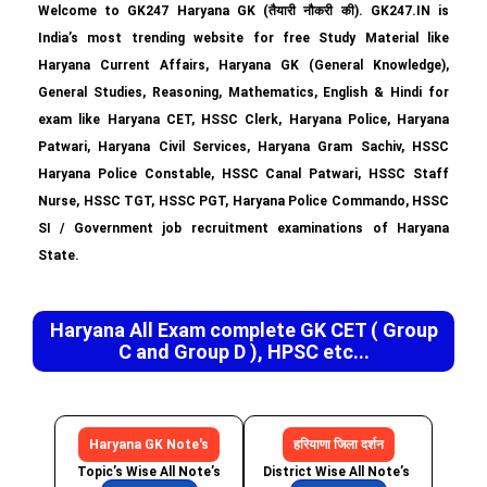
Welcome to GK247 Haryana GK (तैयारी नौकरी की). GK247.IN is
India’s most trending website for free Study Material like
Haryana Current Affairs, Haryana GK (General Knowledge),
General Studies, Reasoning, Mathematics, English & Hindi for
exam like Haryana CET, HSSC Clerk, Haryana Police, Haryana
Patwari, Haryana Civil Services, Haryana Gram Sachiv, HSSC
Haryana Police Constable, HSSC Canal Patwari, HSSC Staff
Nurse, HSSC TGT, HSSC PGT, Haryana Police Commando, HSSC
SI / Government job recruitment examinations of Haryana
State.
Haryana All Exam complete GK CET ( Group
C and Group D ), HPSC etc...
Haryana GK Note's
हरियाणा जिला दर्शन
Topic’s Wise All Note’s
District Wise All Note’s