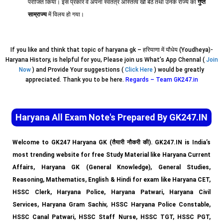
पराजित किया। इस प्रकार वे अपना स्वतंत्र अस्तित्व खो बैठे तथा उनके राज्य का
गुप्त
साम्राज्य
में विलय हो गया।
If you like and think that topic of haryana gk – हरियाणा में यौधेय (Youdheya)-
Haryana History, is helpful for you, Please join us What’s App Chennal (
Join
Now
) and Provide Your suggestions (
Click Here
) would be greatly
appreciated. Thank you to be here.
Regards – Team GK247.in
Haryana All Exam Note's Prepared By GK247.IN
Welcome to GK247 Haryana GK (तैयारी नौकरी की). GK247.IN is India’s
most trending website for free Study Material like Haryana Current
Affairs, Haryana GK (General Knowledge), General Studies,
Reasoning, Mathematics, English & Hindi for exam like Haryana CET,
HSSC Clerk, Haryana Police, Haryana Patwari, Haryana Civil
Services, Haryana Gram Sachiv, HSSC Haryana Police Constable,
HSSC Canal Patwari, HSSC Staff Nurse, HSSC TGT, HSSC PGT,