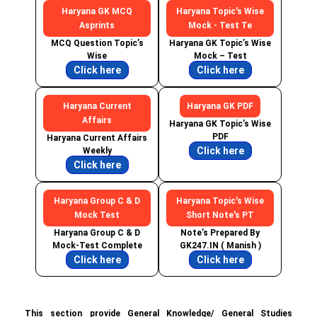
Haryana GK MCQ
Haryana Topic's Wise
Asprints
Mock - Test Te
MCQ Question Topic’s
Haryana GK Topic’s Wise
Wise
Mock – Test
Click here
Click here
Haryana Current
Haryana GK PDF
Affairs
Haryana GK Topic’s Wise
PDF
Haryana Current Affairs
Click here
Weekly
Click here
Haryana Group C & D
Haryana Topic's Wise
Mock Test
Short Note's PT
Haryana Group C & D
Note’s Prepared By
Mock-Test Complete
GK247.IN ( Manish )
Click here
Click here
This section provide General Knowledge/ General Studies