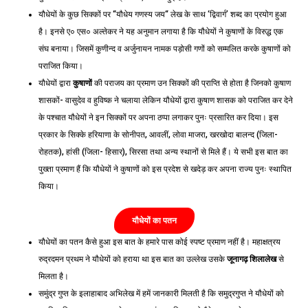
यौधेयों के कुछ सिक्कों पर “यौधेय गणस्य जय“ लेख के साथ ‘द्विवार्ग’ शब्द का प्रयोग हुआ
है। इनसे ए० एस० अल्तेकर ने यह अनुमान लगाया है कि यौधेयों ने कुषाणों के विरुद्ध एक
संघ बनाया। जिसमें कुणीन्द व अर्जुनायन नामक पड़ोसी गणों को सम्मलित करके कुषाणों को
पराजित किया।
यौधेयों द्वारा
कुषाणों
की पराजय का प्रमाण उन सिक्कों की प्राप्ति से होता है जिनको कुषाण
शासकों- वासुदेव व हुविष्क ने चलाया लेकिन यौधेयों द्वारा कुषाण शासक को पराजित कर देने
के पश्चात यौधेयों ने इन सिक्कों पर अपना ठप्पा लगाकर पुनः प्रसारित कर दिया। इस
प्रकार के सिक्के हरियाणा के सोनीपत, आवलीं, लोवा माजरा, खरखोदा बालन्द (जिला-
रोहतक), हांसी (जिला- हिसार), सिरसा तथा अन्य स्थानों से मिले हैं। ये सभी इस बात का
पुख्ता प्रमाण हैं कि यौधेयों ने कुषाणों को इस प्रदेश से खदेड़ कर अपना राज्य पुनः स्थापित
किया।
यौधेयों का पतन
यौधेयों का पतन कैसे हुआ इस बात के हमारे पास कोई स्पष्ट प्रमाण नहीं है। महाक्षत्रय
रुद्रदमन प्रथम ने यौधेयों को हराया था इस बात का उल्लेख उसके
जूनागढ़ शिलालेख
से
मिलता है।
समुंद्र गुप्त के इलाहाबाद अभिलेख में हमें जानकारी मिलती है कि समुद्रगुप्त ने यौधेयों को