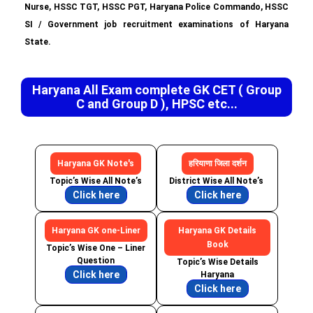
Nurse, HSSC TGT, HSSC PGT, Haryana Police Commando, HSSC
SI / Government job recruitment examinations of Haryana
State.
Haryana All Exam complete GK CET ( Group
C and Group D ), HPSC etc...
Haryana GK Note's
हरियाणा जिला दर्शन
Topic’s Wise All Note’s
District Wise All Note’s
Click here
Click here
Haryana GK one-Liner
Haryana GK Details
Book
Topic’s Wise One – Liner
Question
Topic’s Wise Details
Click here
Haryana
Click here