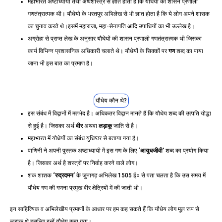
महाभारत अष्टाध्यायी तथा अर्थशास्त्र से ज्ञात होता है कि यौधेयों की शासन प्रणाली
गणतंत्रात्मक थी। यौधेयो के भरतपुर अभिलेख से भी ज्ञात होता है कि ये लोग अपने शासक
का चुनाव करते थे।इसमें महाराजा, महा-सेनापति आदि उपाधियों का भी उल्लेख है।
अग्रोहा से प्राप्त लेख के अनुसार यौघेयों की शासन प्रणाली गणतंत्रात्मक थी जिसका
कार्य विभिन्‍न प्रशासनिक अधिकारी चलाते थे। यौधेयों के सिक्कों पर
गण
शब्द का पाया
जाना भी इस बात का प्रमाण है।
यौधेय कौन थे?
इस संबंध में विद्वानों में मतभेद है। अधिकतर विद्वान मानते हैं कि यौधेय शब्द की उत्पति योद्धा
से हुई है। जिसका अर्थ
वीर
अथवा
लड़ाकू
जाति से है।
महाभारत में यौधेयों का संबंध युधिष्ठर से बताया गया है।
पाणिनी ने अपनी पुस्तक अष्टाध्यायी में इस गण के लिए
‘आयुधजीवी’
शब्द का प्रयोग किया
है। जिसका अर्थ है शस्त्रों पर निर्वाह करने वाले लोग।
शक शाशक
‘रुद्रदमन’
के जुनागढ़ अभिलेख 1505 ई० से पता चलता है कि उस समय में
यौधेय गण की गणना प्रमुख वीर क्षेत्रियों में की जाती थी।
इन साहित्यिक व अभिलेखीय प्रमाणों के आधार पर हम कह सकते हैं कि यौधेय लोग मूल रूप से
लड़ाकू थे इसलिए इन्हें यौधेय कहा गया।