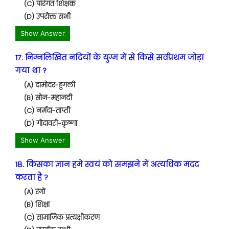
(C) पारंगत शिक्षक
(D) उपरोक्त सभी
Show Answer
17. निम्नलिखित नदियों के युग्म में से किसे सर्वप्रथम जोड़ा
गया था ?
(A) दामोदर-हुगली
(B) सोन-महानदी
(C) नर्मदा-ताप्ती
(D) गोदावरी-कृष्णा
Show Answer
18. किसका ज्ञान हमे स्वयं को समझने में अत्यधिक मदद
करता है ?
(A) रंगों
(B) शिक्षा
(C) सामाजिक प्रत्यक्षीकरण