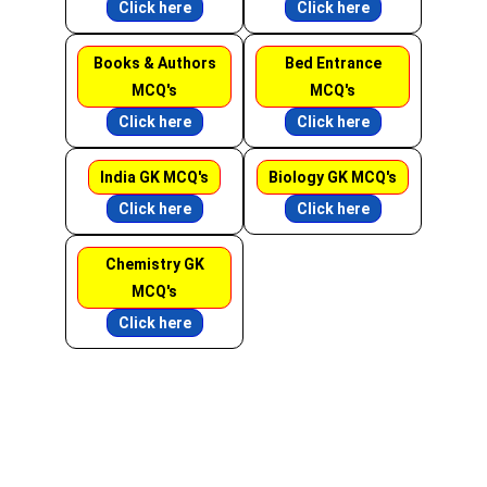
Click here
Click here
Books & Authors
Bed Entrance
MCQ's
MCQ's
Click here
Click here
India GK MCQ's
Biology GK MCQ's
Click here
Click here
Chemistry GK
MCQ's
Click here