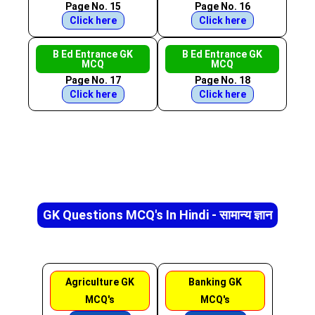
Page No. 15
Page No. 16
Click here
Click here
B Ed Entrance GK
B Ed Entrance GK
MCQ
MCQ
Page No. 17
Page No. 18
Click here
Click here
GK Questions MCQ's In Hindi - सामान्य ज्ञान
Agriculture GK
Banking GK
MCQ's
MCQ's