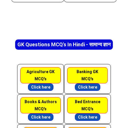
GK Questions MCQ's In Hindi - सामान्य ज्ञान
Agriculture GK
Banking GK
MCQ's
MCQ's
Click here
Click here
Books & Authors
Bed Entrance
MCQ's
MCQ's
Click here
Click here