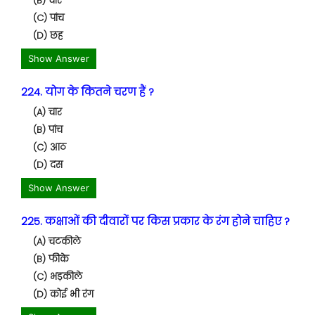
(B) चार
(C) पांच
(D) छह
Show Answer
224. योग के कितने चरण हैं ?
(A) चार
(B) पांच
(C) आठ
(D) दस
Show Answer
225. कक्षाओं की दीवारों पर किस प्रकार के रंग होने चाहिए ?
(A) चटकीले
(B) फीके
(C) भड़कीले
(D) कोई भी रंग