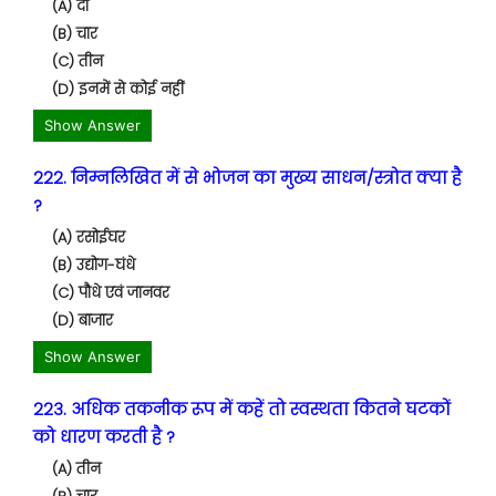
(A) दो
(B) चार
(C) तीन
(D) इनमें से कोई नहीं
Show Answer
222. निम्नलिखित में से भोजन का मुख्य साधन/स्त्रोत क्या है
?
(A) रसोईघर
(B) उद्योग-घंधे
(C) पौधे एवं जानवर
(D) बाजार
Show Answer
223. अधिक तकनीक रूप में कहें तो स्वस्थता कितने घटकों
को धारण करती है ?
(A) तीन