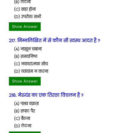
(B) लेटना
(C) खड़ा होना
(D) उपरोक्त सभी
Show Answer
217. निम्नलिखित में से कौन सी स्वस्थ आदत है ?
(A) नाख़ून चबाना
(B) समयनिष्ठ
(C) नकारात्मक सोच
(D) व्यायाम न करना
Show Answer
218. मेरुदंड का एक तिरछा विचलन है ?
(A) पाश्र्व वक्रता
(B) सपाट पैर
(C) बैठना
(D) लेटना