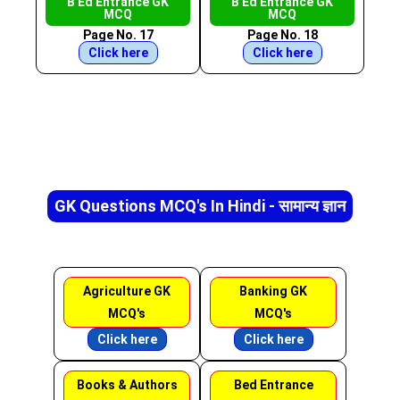
B Ed Entrance GK
B Ed Entrance GK
MCQ
MCQ
Page No. 17
Page No. 18
Click here
Click here
GK Questions MCQ's In Hindi - सामान्य ज्ञान
Agriculture GK
Banking GK
MCQ's
MCQ's
Click here
Click here
Books & Authors
Bed Entrance