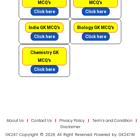
MCQ's
MCQ's
Click here
Click here
India GK MCQ's
Biology GK MCQ's
Click here
Click here
Chemistry GK
MCQ's
Click here
About Us
Contact Us
Privacy Policy
Term’s and Condition
Disclaimer
GK247 Copyright © 2026 All Right Reserved Powered by GK247.IN