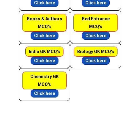
Click here
Click here
Books & Authors
Bed Entrance
MCQ's
MCQ's
Click here
Click here
India GK MCQ's
Biology GK MCQ's
Click here
Click here
Chemistry GK
MCQ's
Click here