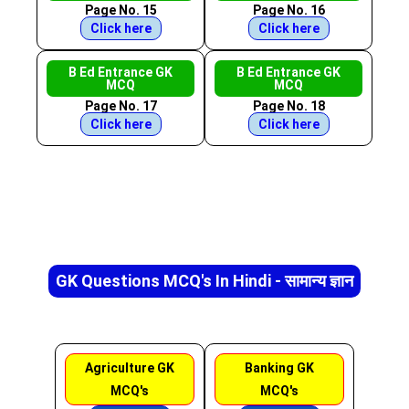
Page No. 15
Page No. 16
Click here
Click here
B Ed Entrance GK
B Ed Entrance GK
MCQ
MCQ
Page No. 17
Page No. 18
Click here
Click here
GK Questions MCQ's In Hindi - सामान्य ज्ञान
Agriculture GK
Banking GK
MCQ's
MCQ's