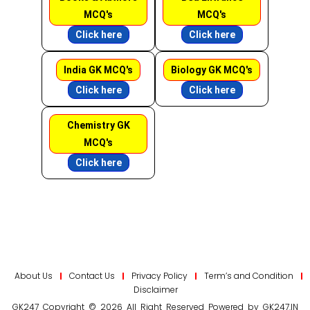
MCQ's
MCQ's
Click here
Click here
India GK MCQ's
Biology GK MCQ's
Click here
Click here
Chemistry GK
MCQ's
Click here
About Us
Contact Us
Privacy Policy
Term’s and Condition
Disclaimer
GK247 Copyright © 2026 All Right Reserved Powered by GK247.IN