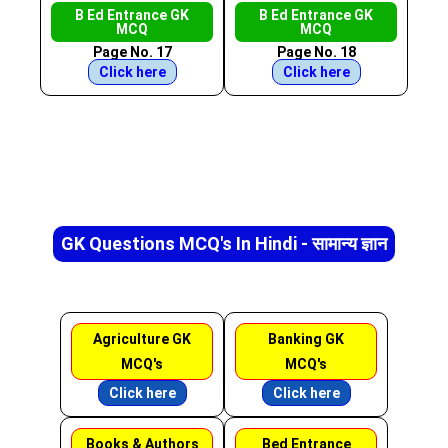
B Ed Entrance GK
B Ed Entrance GK
MCQ
MCQ
Page No. 17
Page No. 18
Click here
Click here
GK Questions MCQ's In Hindi - सामान्य ज्ञान
Agriculture GK
Banking GK
MCQ's
MCQ's
Click here
Click here
Books & Authors
Bed Entrance