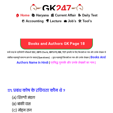
GK
247
🏠 Home
📚 Haryana
📰 Current Affair
📝 Daily Test
📒 Accounting
🎥 Lecture
💼 Job's
🛠 Tool's
Books and Authors GK Page 18
सभी तरह के प्रतियोगी परीक्षाओं SSC, IBPS Clerk, IBPS PO, RBI, TET इत्यादि के लिए किताबों का नाम और उनके लेखक से
Books And
संबंधित महत्वपूर्ण सामान्य ज्ञान के सवाल(Questions) । कुछ महत्वपूर्ण किताबों का नाम और उनके लेखक |
Authors Name In Hindi
|
प्रसिद्ध पुस्तकें और उनके लेखकों का नाम |
171. प्रबंध कोष के रचियता कौन थे ?
(A) शिल्पी मंडल
(B) बांकी दास
(C) मोहन राज