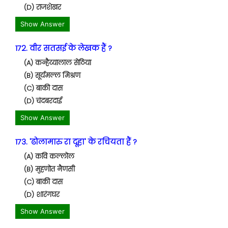
(D) राजशेखर
Show Answer
172. वीर सतसई के लेखक हैं ?
(A) कन्हैय्यालाल सेठिया
(B) सूर्यमल्ल मिश्रण
(C) बाकी दास
(D) चंदबरदाई
Show Answer
173. 'ढोलामारु रा दूहा' के रचियता हैं ?
(A) कवि कल्लोल
(B) मुहणोत नैणसी
(C) बाकी दास
(D) शारंगघर
Show Answer