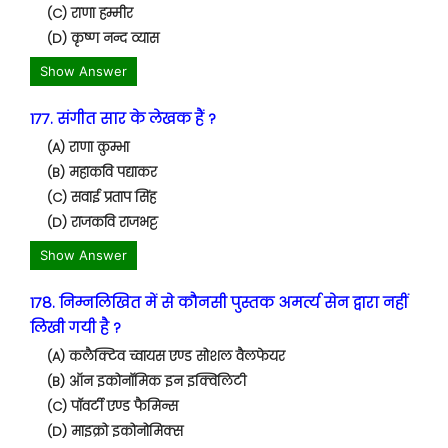
(C) राणा हम्मीर
(D) कृष्ण नन्द व्यास
Show Answer
177. संगीत सार के लेखक हैं ?
(A) राणा कुम्भा
(B) महाकवि पद्याकर
(C) सवाई प्रताप सिंह
(D) राजकवि राजभट्ट
Show Answer
178. निम्नलिखित में से कौनसी पुस्तक अमर्त्य सेन द्वारा नहीं
लिखी गयी है ?
(A) कलैक्टिव च्वायस एण्ड सोशल वैलफेयर
(B) ऑन इकोनॉमिक इन इक्विलिटी
(C) पॉवर्टी एण्ड फैमिन्स
(D) माइक्रो इकोनोमिक्स