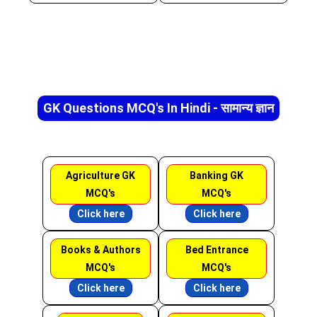
GK Questions MCQ's In Hindi - सामान्य ज्ञान
Agriculture GK
Banking GK
MCQ's
MCQ's
Click here
Click here
Books & Authors
Bed Entrance
MCQ's
MCQ's
Click here
Click here