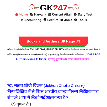
GK
247
🏠 Home
📚 Haryana
📰 Current Affair
📝 Daily Test
📒 Accounting
🎥 Lecture
💼 Job's
🛠 Tool's
Books and Authors GK Page 71
सभी तरह के प्रतियोगी परीक्षाओं SSC, IBPS Clerk, IBPS PO, RBI, TET इत्यादि के लिए किताबों का नाम और उनके लेखक से
Books And
संबंधित महत्वपूर्ण सामान्य ज्ञान के सवाल(Questions) । कुछ महत्वपूर्ण किताबों का नाम और उनके लेखक |
Authors Name In Hindi
|
प्रसिद्ध पुस्तकें और उनके लेखकों का नाम |
701. जखन छोटो चिलम (Jakhan Choto Chilam)
निम्नलिखित में से किस भारतीय बांग्ला फिल्म निर्देशक द्वारा
बंगाली भाषा में लिखी गई आत्मकथा है ?
(A) मृणाल सेन