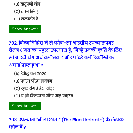
(B) ऋतुपर्णो घोष
(C) तपन सिन्हा
(D) सत्यजीत रे
Show Answer
702. निम्नलिखित में से कौन-सा भारतीय उपन्यासकार
चेतन भगत का पहला उपन्यास है, जिन्हें उनकी कृति के लिए
सोसाइटी यंग अचीवर्स अवार्ड और पब्लिशर्स रिकॉग्निशन
अवार्ड प्राप्त हुआ ?
(A) रेवोलुशन 2020
(B) फाइव पॉइंट समवन
(C) व्हाट यंग इंडिया वांट्स
(D) द थ्री मिस्टेक्स ऑफ माई लाइफ
Show Answer
703. उपन्यास "नीला छाता” (The Blue Umbrella) के लेखक
कौन हैं ?