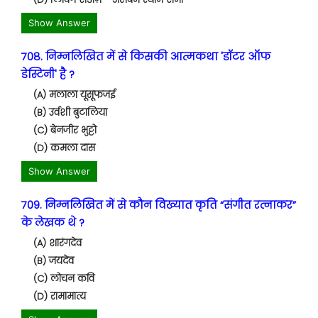
Show Answer
708. निम्नलिखित में से किसकी आत्मकथा 'डॉटर ऑफ
डेस्टिनी' है ?
(A) मलाला यूसूफजई
(B) उर्वशी बुटालिया
(C) बेनजीर भुट्टो
(D) कमला दास
Show Answer
709. निम्नलिखित में से कौन विख्यात कृति “संगीत रत्नाकर”
के लेखक थे ?
(A) शारंगदेव
(B) जयदेव
(C) लोचन कवि
(D) रामामात्य