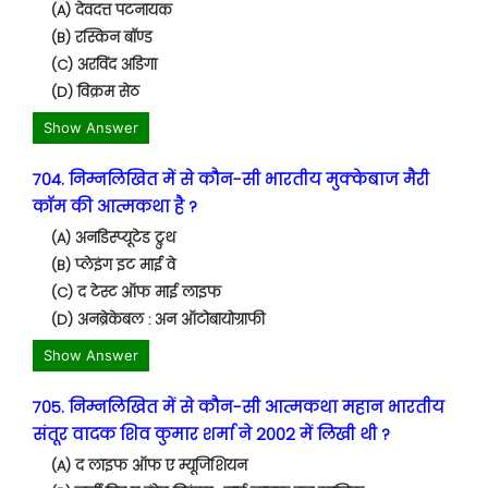
(A) देवदत्त पटनायक
(B) रस्किन बॉण्ड
(C) अरविंद अडिगा
(D) विक्रम सेठ
Show Answer
704. निम्नलिखित में से कौन-सी भारतीय मुक्केबाज मैरी
कॉम की आत्मकथा है ?
(A) अनडिस्प्यूटेड ट्रुथ
(B) प्लेइंग इट माई वे
(C) द टेस्ट ऑफ माई लाइफ
(D) अनब्रेकेबल : अन ऑटोबायोग्राफी
Show Answer
705. निम्नलिखित में से कौन-सी आत्मकथा महान भारतीय
संतूर वादक शिव कुमार शर्मा ने 2002 में लिखी थी ?
(A) द लाइफ ऑफ ए म्यूजिशियन