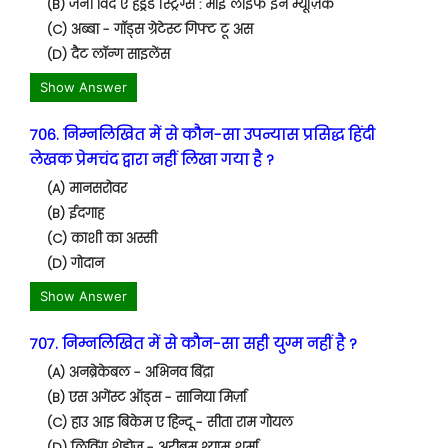
(B) जर्नी विद ए हंड्रेड स्ट्रिंग्स : माई लाइफ इन म्यूज़िक
(C) अब्बा - गॉड्स ग्रेटेस्ट गिफ्ट टू अस
(D) दैट लॉन्ग साइलेंस
Show Answer
706. निम्नलिखित में से कौन-सा उपन्यास प्रसिद्ध हिंदी
लेखक प्रेमचंद द्वारा नहीं लिखा गया है ?
(A) मानसरोवर
(B) ईदगाह
(C) काशी का अस्सी
(D) गोदान
Show Answer
707. निम्नलिखित में से कौन-सा सही युग्म नहीं है ?
(A) अनब्रेकेबल - अभिनव बिंद्रा
(B) एस अगेंस्ट ऑड्स - सानिया मिर्ज़ा
(C) हाउ आइ बिकेम ए हिन्दू - सीता राम गोयल
(D) लिविंग शेडोज़ - अरीबम श्याम शर्मा