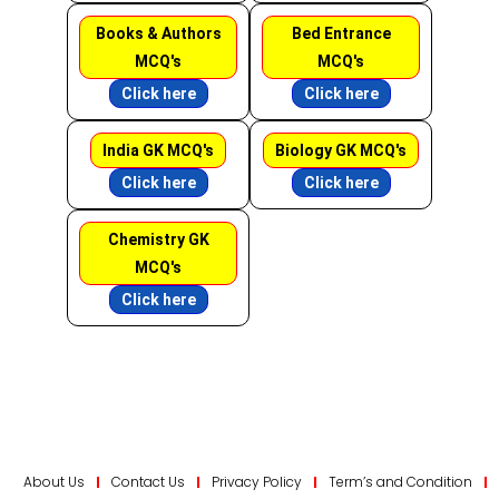
Books & Authors
Bed Entrance
MCQ's
MCQ's
Click here
Click here
India GK MCQ's
Biology GK MCQ's
Click here
Click here
Chemistry GK
MCQ's
Click here
About Us
Contact Us
Privacy Policy
Term’s and Condition