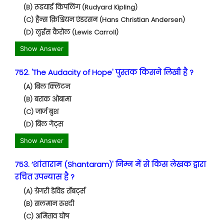
(B) रूडयार्ड किपलिंग (Rudyard Kipling)
(C) हैन्स क्रिश्चियन एंडरसन (Hans Christian Andersen)
(D) लुईस कैरोल (Lewis Carroll)
Show Answer
752. 'The Audacity of Hope' पुस्तक किसने लिखी है ?
(A) बिल क्लिंटन
(B) बराक ओबामा
(C) जार्ज बुश
(D) बिल गेट्स
Show Answer
753. ‘शांताराम (Shantaram)' निम्न में से किस लेखक द्वारा
रचित उपन्यास है ?
(A) ग्रेगरी डेविड रॉबर्ट्स
(B) सलमान रुश्दी
(C) अमिताव घोष