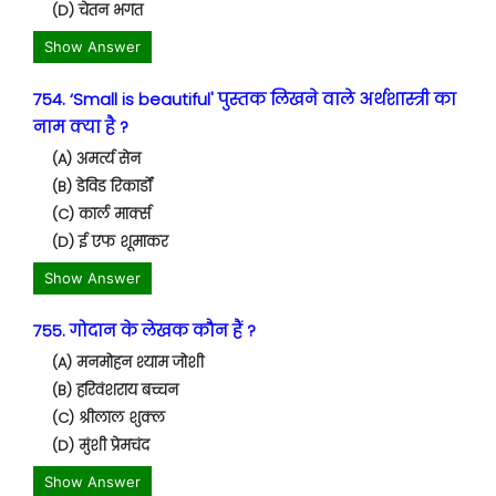
(D) चेतन भगत
Show Answer
754. ‘Small is beautiful' पुस्तक लिखने वाले अर्थशास्त्री का
नाम क्या है ?
(A) अमर्त्य सेन
(B) डेविड रिकार्डों
(C) कार्ल मार्क्स
(D) ई एफ शूमाकर
Show Answer
755. गोदान के लेखक कौन हैं ?
(A) मनमोहन श्याम जोशी
(B) हरिवंशराय बच्चन
(C) श्रीलाल शुक्ल
(D) मुंशी प्रेमचंद
Show Answer