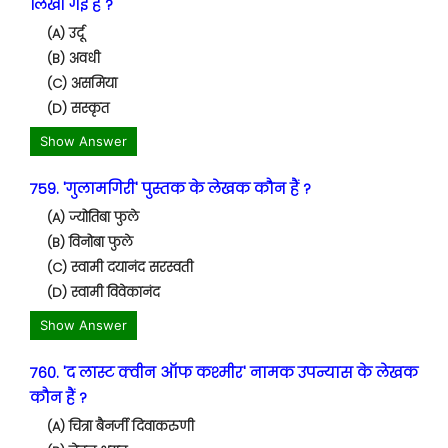
लिखी गई है ?
(A) उर्दू
(B) अवधी
(C) असमिया
(D) सस्कृत
Show Answer
759. 'गुलामगिरी' पुस्तक के लेखक कौन हैं ?
(A) ज्योतिबा फुले
(B) विनोबा फुले
(C) स्वामी दयानंद सरस्वती
(D) स्वामी विवेकानंद
Show Answer
760. 'द लास्ट क्वीन ऑफ कश्मीर' नामक उपन्यास के लेखक
कौन हैं ?
(A) चित्रा बैनर्जी दिवाकरुणी