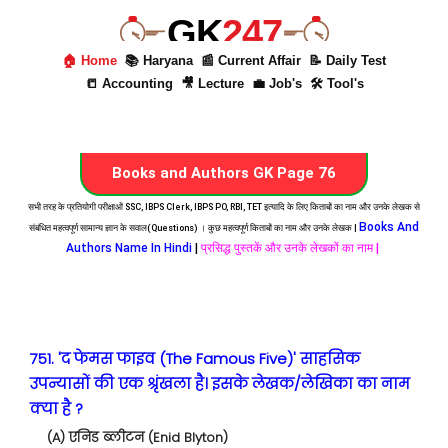
GK
247
🏠 Home
📚 Haryana
📰 Current Affair
📝 Daily Test
📒 Accounting
🎥 Lecture
💼 Job's
🛠 Tool's
Books and Authors GK Page 76
सभी तरह के प्रतियोगी परीक्षाओं SSC, IBPS Clerk, IBPS PO, RBI, TET इत्यादि के लिए किताबों का नाम और उनके लेखक से
Books And
संबंधित महत्वपूर्ण सामान्य ज्ञान के सवाल(Questions) । कुछ महत्वपूर्ण किताबों का नाम और उनके लेखक |
Authors Name In Hindi
|
प्रसिद्ध पुस्तकें और उनके लेखकों का नाम |
751. 'द फेमस फाइव (The Famous Five)' साहसिक
उपन्यासों की एक श्रृंखला है। इसके लेखक/लेखिका का नाम
क्या है ?
(A) एनिड ब्लीटन (Enid Blyton)