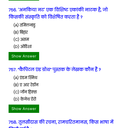
756. 'अनकिया नट' एक विशिष्ट एकांकी नाटक है, जो
किसकी संस्कृति को विशेषित करता है ?
(A) तमिलनाडु
(B) बिहार
(C) असम
(D) ओडिशा
Show Answer
757. “कैपिटल एंड ग्रोथ” पुस्तक के लेखक कौन हैं ?
(A) एंडम स्मिथ
(B) ए आर रेडॉन
(C) जॉन हिक्स
(D) केनेथ ऐरो
Show Answer
758. तुलसीदास की रचना, रामचरितमानस, किस भाषा में