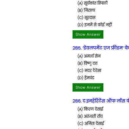
(A) सूर्यकांत त्रिपाठी
(B) निराला
(C) सूरदास
(D) इनमें से कोई नहीं
Show Answer
285. ‘डेवलपमेंट एज फ्रीडम’ क
(A) अमर्त्य सेन
(B) विष्णु दत्त
(C) मदर टेरेसा
(D) हेमचंद्र
Show Answer
286. द इनहेरिटेंस ऑफ लॉस क
(A) किरण देसाई
(B) अरुंधती रॉय
(C) अनिता देसाई