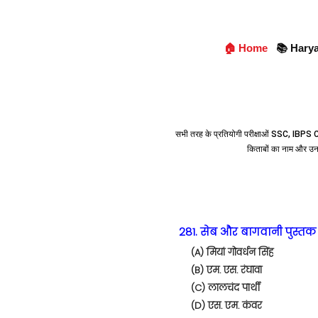
🏠 Home
📚 Hary
सभी तरह के प्रतियोगी परीक्षाओं SSC, IBPS C
किताबों का नाम और उ
281. सेब और बागवानी पुस्तक 
(A) मियां गोवर्धन सिंह
(B) एम. एस. रंघावा
(C) लालचंद पार्थी
(D) एस. एम. कंवर