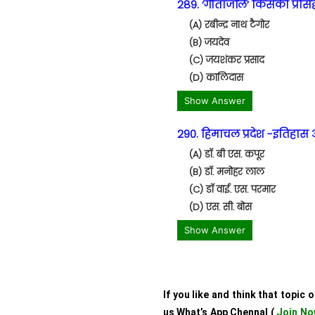
289. ‘गीतांजलि’ किसकी प्रसिद्
(A) रबीन्द्र नाथ टैगोर
(B) जयदेव
(C) जयशंकर प्रसाद
(D) कालिदास
Show Answer
290. हिमाचल प्रदेश -इतिहास 
(A) डॉ. बी एस. कपूर
(B) डॉ. मनोहर लाल
(C) डॉ वाई. एस. परमार
(D) एस. सी. बोस
Show Answer
If you like and think that topic 
us What’s App Chennal (
Join No