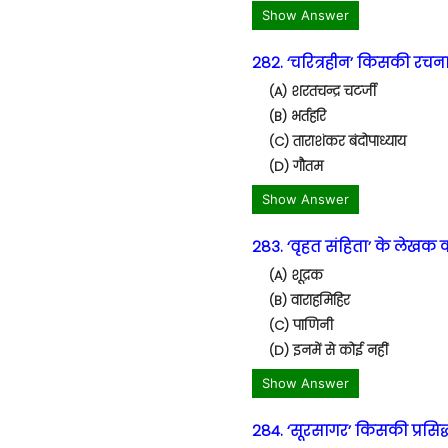
Show Answer
282. ‘चरित्रहीन’ किसकी रचना 
(A) शरतचन्द्र चटर्जी
(B) भर्तहरि
(C) ताराशंकर बंदोपाध्याय
(D) गौतम
Show Answer
283. ‘वृहत संहिता’ के लेखक क
(A) शूद्रक
(B) वाराहमिहिर
(C) पाणिनी
(D) इनमें से कोई नहीं
Show Answer
284. ‘सूरसागर’ किसकी प्रसिद्ध