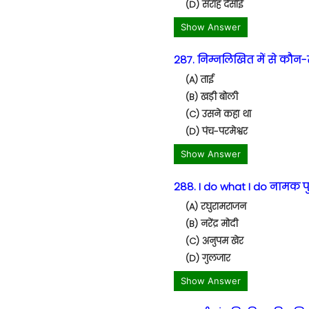
(D) सराह देसाई
Show Answer
287. निम्नलिखित में से कौन-स
(A) ताई
(B) खड़ी बोली
(C) उसने कहा था
(D) पंच-परमेश्वर
Show Answer
288. I do what I do नामक प
(A) रघुरामराजन
(B) नरेंद्र मोदी
(C) अनुपम खेर
(D) गुलजार
Show Answer