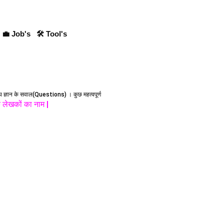
💼 Job's
🛠 Tool's
य ज्ञान के सवाल(Questions) । कुछ महत्वपूर्ण
के लेखकों का नाम |