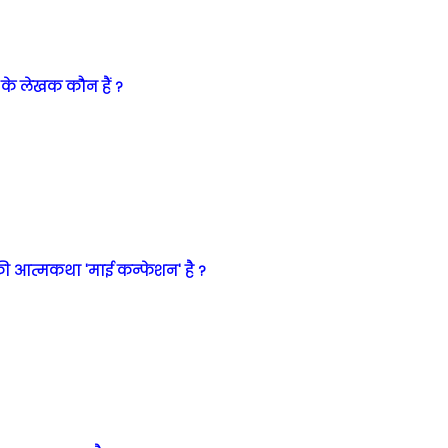
 के लेखक कौन हैं ?
की आत्मकथा 'माई कन्फेशन' है ?