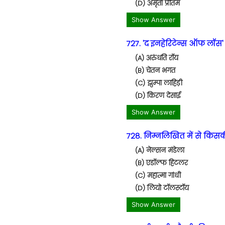
(D) अमृता प्रीतम
Show Answer
727. 'द इनहेरिटेन्स ऑफ लॉस'
(A) अरुंधति रॉय
(B) चेतन भगत
(C) झुम्पा लाहिड़ी
(D) किरण देसाई
Show Answer
728. निम्नलिखित में से किस
(A) नेल्सन मंडेला
(B) एडॉल्फ हिटलर
(C) महात्मा गांधी
(D) लियो टॉलस्टॉय
Show Answer