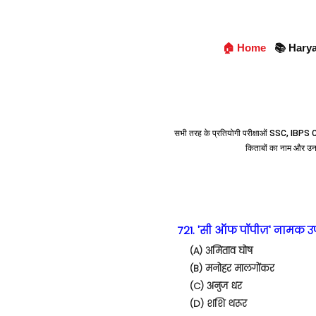
🏠 Home
📚 Hary
सभी तरह के प्रतियोगी परीक्षाओं SSC, IBPS C
किताबों का नाम और उ
721. 'सी ऑफ पॉपीज़' नामक उप
(A) अमिताव घोष
(B) मनोहर मालगोंकर
(C) अनुज धर
(D) शशि थरूर