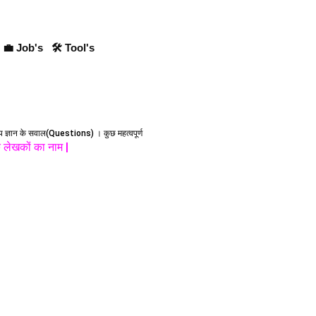
💼 Job's
🛠 Tool's
य ज्ञान के सवाल(Questions) । कुछ महत्वपूर्ण
के लेखकों का नाम |