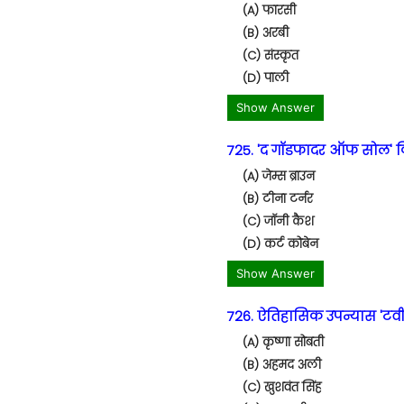
(A) फारसी
(B) अरबी
(C) संस्कृत
(D) पाली
Show Answer
725. 'द गॉडफादर ऑफ सोल' कि
(A) जेम्स ब्राउन
(B) टीना टर्नर
(C) जॉनी कैश
(D) कर्ट कोबेन
Show Answer
726. ऐतिहासिक उपन्यास 'टवी
(A) कृष्णा सोबती
(B) अहमद अली
(C) खुशवंत सिंह