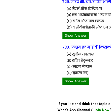
729. नीरद सी. चौधरी की आत्
(A) मैटर्स ऑफ डिस्क्रिशन
(B) एन ऑटोबायोग्राफी ऑफ ए य
(C) द रेस ऑफ माय लाइफ
(D) द ऑटोबायोग्राफी ऑफ एन 
Show Answer
730. 'प्लेइंग इट माई वे' किस
(A) सुनील गावस्कर
(B) सचिन तेंदुलकर
(C) साइना नेहवाल
(D) युवराज सिंह
Show Answer
If you like and think that topic 
What’s App Chennal (
Join Now
)