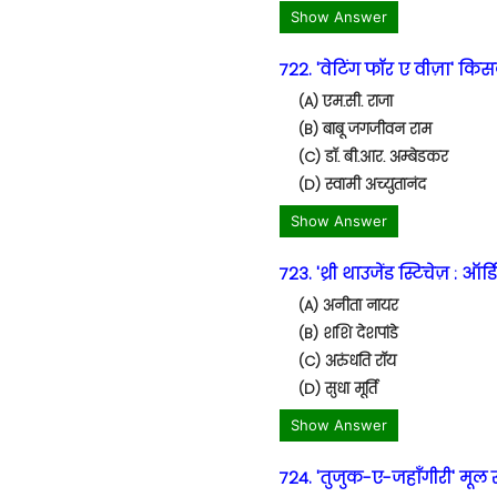
Show Answer
722. 'वेटिंग फॉर ए वीज़ा' कि
(A) एम.सी. राजा
(B) बाबू जगजीवन राम
(C) डॉ. बी.आर. अम्बेडकर
(D) स्वामी अच्युतानंद
Show Answer
723. 'थ्री थाउजेंड स्टिचेज़ : ऑ
(A) अनीता नायर
(B) शशि देशपांडे
(C) अरुंधति रॉय
(D) सुधा मूर्ति
Show Answer
724. 'तुजुक-ए-जहाँगीरी' मूल 