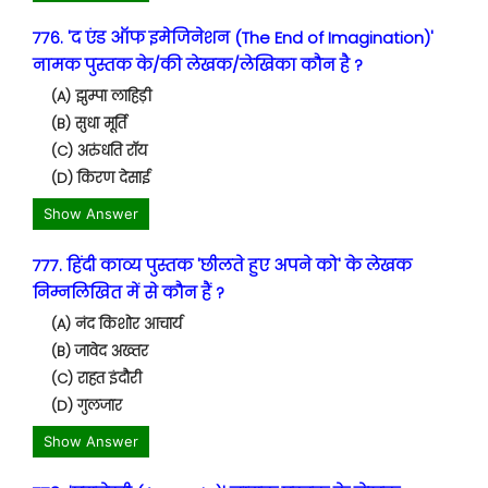
776. 'द एंड ऑफ इमेजिनेशन (The End of Imagination)'
नामक पुस्तक के/की लेखक/लेखिका कौन है ?
(A) झुम्पा लाहिड़ी
(B) सुधा मूर्ति
(C) अरुंधति रॉय
(D) किरण देसाई
Show Answer
777. हिंदी काव्य पुस्तक 'छीलते हुए अपने को' के लेखक
निम्नलिखित में से कौन हैं ?
(A) नंद किशोर आचार्य
(B) जावेद अख्तर
(C) राहत इंदौरी
(D) गुलजार
Show Answer