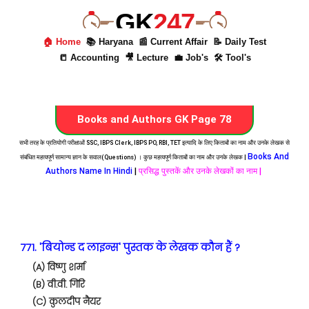
GK
247
🏠 Home
📚 Haryana
📰 Current Affair
📝 Daily Test
📒 Accounting
🎥 Lecture
💼 Job's
🛠 Tool's
Books and Authors GK Page 78
सभी तरह के प्रतियोगी परीक्षाओं SSC, IBPS Clerk, IBPS PO, RBI, TET इत्यादि के लिए किताबों का नाम और उनके लेखक से
Books And
संबंधित महत्वपूर्ण सामान्य ज्ञान के सवाल(Questions) । कुछ महत्वपूर्ण किताबों का नाम और उनके लेखक |
Authors Name In Hindi
|
प्रसिद्ध पुस्तकें और उनके लेखकों का नाम |
771. 'बियोन्ड द लाइन्स' पुस्तक के लेखक कौन हैं ?
(A) विष्णु शर्मा
(B) वी.वी. गिरि
(C) कुलदीप नैयर