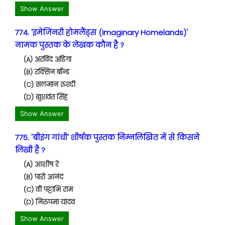
Show Answer
774. 'इमेजिनरी होमलैंड्स (Imaginary Homelands)'
नामक पुस्तक के लेखक कौन है ?
(A) अरविंद अडिगा
(B) रक्सिन बॉन्ड
(C) सलमान रुश्दी
(D) खुशवंत सिंह
Show Answer
775. 'बीइंग गांधी' शीर्षक पुस्तक निम्नलिखित में से किसने
लिखी है ?
(A) आशीष रे
(B) पारो आनंद
(C) वी पट्टाभि राम
(D) निरुपमा यादव
Show Answer