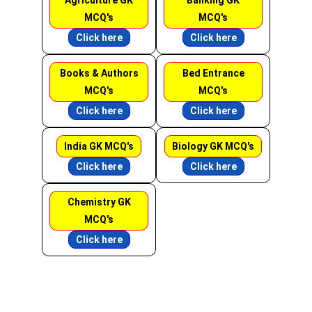
Agriculture GK
Banking GK
MCQ's
MCQ's
Click here
Click here
Books & Authors
Bed Entrance
MCQ's
MCQ's
Click here
Click here
India GK MCQ's
Biology GK MCQ's
Click here
Click here
Chemistry GK
MCQ's
Click here