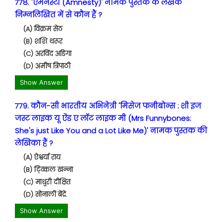
778. 'एमनेस्टी (Amnesty)' नामक पुस्तक के लेखक
निम्नलिखित में से कौन हैं ?
(A) विक्रम सेठ
(B) शशि थरूर
(C) अरविंद अडिगा
(D) अमीष त्रिपाठी
Show Answer
779. कौन-सी भारतीय अभिनेत्री 'मिसेज फनीबोन्स : शी इज
जस्ट लाइक यू ऐंड ए लॉट लाइक मी (Mrs Funnybones:
She's just Like You and a Lot Like Me)' नामक पुस्तक की
लेखिका हैं ?
(A) ऐश्वर्या राय
(B) ट्व्किल खन्ना
(C) माधुरी दीक्षित
(D) सोनाली बेंद्रे.
Show Answer