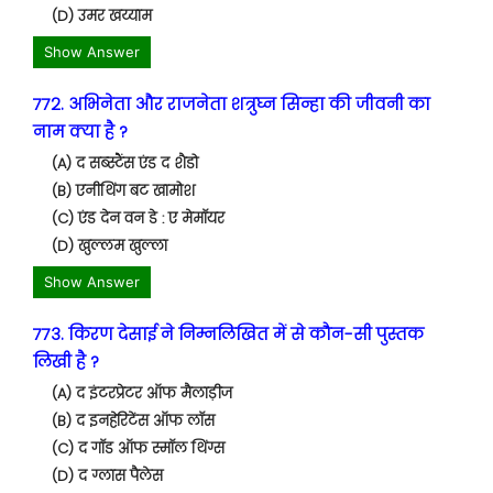
(D) उमर खय्याम
Show Answer
772. अभिनेता और राजनेता शत्रुघ्न सिन्हा की जीवनी का
नाम क्या है ?
(A) द सब्स्टैंस एंड द शैडो
(B) एनीथिंग बट खामोश
(C) एंड देन वन डे : ए मेमॉयर
(D) खुल्लम खुल्ला
Show Answer
773. किरण देसाई ने निम्नलिखित में से कौन-सी पुस्तक
लिखी है ?
(A) द इंटरप्रेटर ऑफ मैलाड़ीज
(B) द इनहेरिटेंस ऑफ लॉस
(C) द गॉड ऑफ स्मॉल थिंग्स
(D) द ग्लास पैलेस