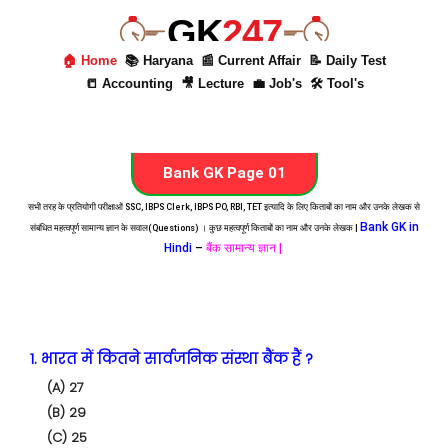
GK
247
🏠 Home
📚 Haryana
📰 Current Affair
📝 Daily Test
📒 Accounting
🎥 Lecture
💼 Job's
🛠 Tool's
Bank GK Page 01
सभी तरह के प्रतियोगी परीक्षाओं SSC, IBPS Clerk, IBPS PO, RBI, TET इत्यादि के लिए किताबों का नाम और उनके लेखक से
Bank GK in
संबंधित महत्वपूर्ण सामान्य ज्ञान के सवाल(Questions) । कुछ महत्वपूर्ण किताबों का नाम और उनके लेखक |
Hindi
–
बैंक सामान्य ज्ञान |
1. भारत में कितने सार्वजनिक संस्था बैंक हैं ?
(A) 27
(B) 29
(C) 25