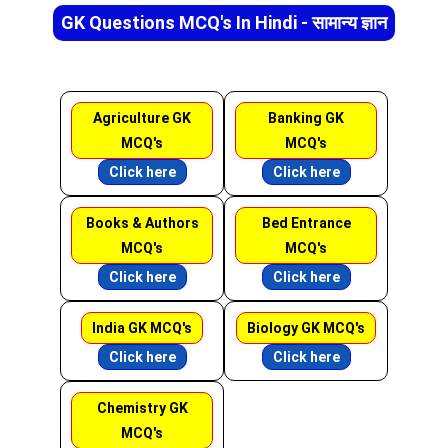
GK Questions MCQ's In Hindi - सामान्य ज्ञान
Agriculture GK
Banking GK
MCQ's
MCQ's
Click here
Click here
Books & Authors
Bed Entrance
MCQ's
MCQ's
Click here
Click here
India GK MCQ's
Biology GK MCQ's
Click here
Click here
Chemistry GK
MCQ's