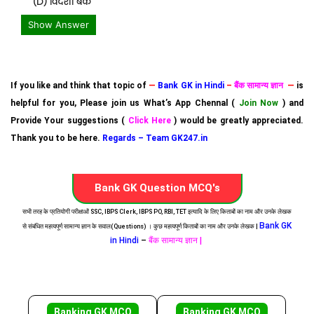
(D) विदेशी बैंक
Show Answer
If you like and think that topic of
—
Bank GK in Hindi
–
बैंक सामान्य ज्ञान
—
is
helpful for you, Please join us What’s App Chennal (
Join Now
) and
Provide Your suggestions (
Click Here
) would be greatly appreciated.
Thank you to be here.
Regards – Team GK247.in
Bank GK Question MCQ's
सभी तरह के प्रतियोगी परीक्षाओं SSC, IBPS Clerk, IBPS PO, RBI, TET इत्यादि के लिए किताबों का नाम और उनके लेखक
Bank GK
से संबंधित महत्वपूर्ण सामान्य ज्ञान के सवाल(Questions) । कुछ महत्वपूर्ण किताबों का नाम और उनके लेखक |
in Hindi
–
बैंक सामान्य ज्ञान |
Banking GK MCQ
Banking GK MCQ