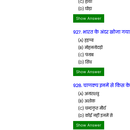
(C) हाथी
(D) घोड़ा
Show Answer
927. भारत के अंदर खोजा गया 
(A) हड़प्पा
(B) मोहनजोदड़ों
(C) पंजाब
(D) सिंध
Show Answer
928. चाणक्य इनमें से किस के प्
(A) अजातशत्रु
(B) अशोक
(C) चन्द्रगुप्त मौर्य
(D) कोई नहीं इनमें से
Show Answer