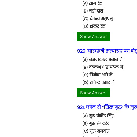
(A) ज्ञान देव
(B) चंडी दास
(C) चैतन्य महाप्रभु
(D) शंकर देव
Show Answer
920. बारदोली सत्याग्रह का नेत
(A) जमनालाल बजाज ने
(B) वल्लभ भाई पटेल ने
(C) विनोबा भावे ने
(D) राजेन्द्र प्रसाद ने
Show Answer
921. कौन से “सिख गुरु” के मृत्
(A) गुरु गोविंद सिंह
(B) गुरु अंगददेव
(C) गुरु रामदास