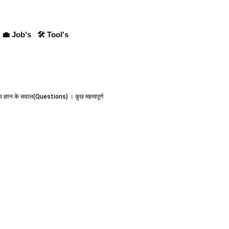
💼 Job's
🛠 Tool's
य ज्ञान के सवाल(Questions) । कुछ महत्वपूर्ण