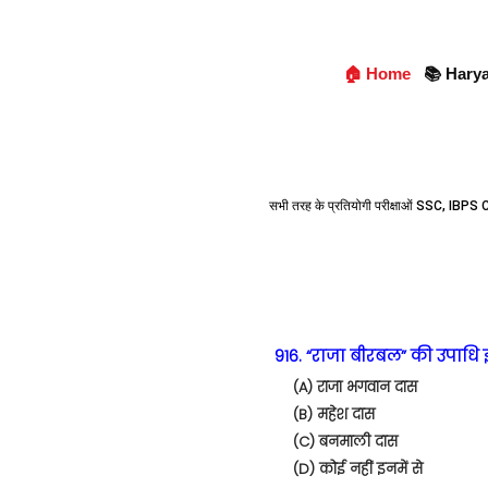
🏠 Home
📚 Hary
सभी तरह के प्रतियोगी परीक्षाओं SSC, IBPS C
916. “राजा बीरबल” की उपाधि 
(A) राजा भगवान दास
(B) महेश दास
(C) बनमाली दास
(D) कोई नहीं इनमें से