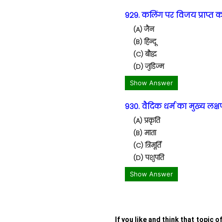
929. कलिंग पर विजय प्राप्त 
(A) जैन
(B) हिन्दू
(C) बौद्ध
(D) जुडिज्म
Show Answer
930. वैदिक धर्म का मुख्य लक्
(A) प्रकृति
(B) माता
(C) त्रिमूर्ति
(D) पशुपति
Show Answer
If you like and think that topic o