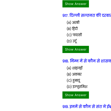
Show Answer
917. दिल्ली सल्तनत की दरबार
(A) अरबी
(B) हिंदी
(C) फारसी
(D) उर्दू
Show Answer
918. निम्न में से कौन से शास
(A) शाहजहाँ
(B) अकबर
(C) हुमायूं
(D) इल्तुतमिश
Show Answer
919. इनमें से कौन से संत ने 