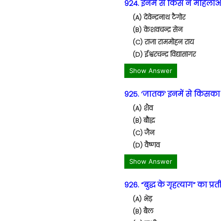
924. इनमें से किस ने महिलाओ
(A) देवेन्द्रनाथ टैगोर
(B) केशवचन्द्र सेन
(C) राजा राममोहन राय
(D) ईश्वरचन्द्र विद्यासागर
Show Answer
925. ‘जातक’ इनमें से किसका ग्
(A) शैव
(B) बौद्ध
(C) जैन
(D) वैष्णव
Show Answer
926. “बुद्ध के गृहत्याग” का प्
(A) भेड़
(B) बैल