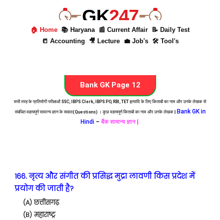
GK
247
🏠 Home
📚 Haryana
📰 Current Affair
📝 Daily Test
📒 Accounting
🎥 Lecture
💼 Job's
🛠 Tool's
Bank GK Page 12
सभी तरह के प्रतियोगी परीक्षाओं SSC, IBPS Clerk, IBPS PO, RBI, TET इत्यादि के लिए किताबों का नाम और उनके लेखक से
Bank GK in
संबंधित महत्वपूर्ण सामान्य ज्ञान के सवाल(Questions) । कुछ महत्वपूर्ण किताबों का नाम और उनके लेखक |
Hindi
–
बैंक सामान्य ज्ञान |
166. नृत्य और संगीत की प्रसिद्ध मुद्रा लावणी किस प्रदेश में
प्रयोग की जाती है?
(A) छत्तीसगढ़
(B) महाराष्ट्र