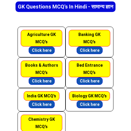
GK Questions MCQ's In Hindi - सामान्य ज्ञान
Agriculture GK
Banking GK
MCQ's
MCQ's
Click here
Click here
Books & Authors
Bed Entrance
MCQ's
MCQ's
Click here
Click here
India GK MCQ's
Biology GK MCQ's
Click here
Click here
Chemistry GK
MCQ's