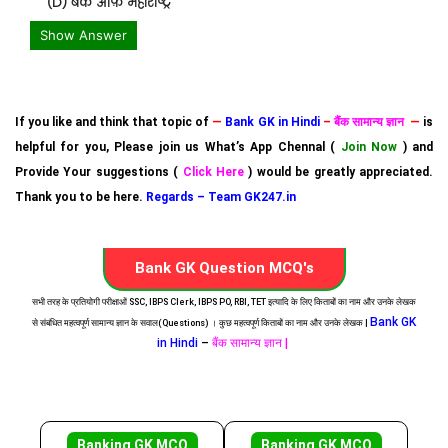
(D) बैंक ऑफ़ महाराष्ट्र
Show Answer
If you like and think that topic of
—
Bank GK in Hindi
–
बैंक सामान्य ज्ञान
—
is
helpful for you, Please join us What’s App Chennal (
Join Now
) and
Provide Your suggestions (
Click Here
) would be greatly appreciated.
Thank you to be here.
Regards – Team GK247.in
Bank GK Question MCQ's
सभी तरह के प्रतियोगी परीक्षाओं SSC, IBPS Clerk, IBPS PO, RBI, TET इत्यादि के लिए किताबों का नाम और उनके लेखक
Bank GK
से संबंधित महत्वपूर्ण सामान्य ज्ञान के सवाल(Questions) । कुछ महत्वपूर्ण किताबों का नाम और उनके लेखक |
in Hindi
–
बैंक सामान्य ज्ञान |
Banking GK MCQ
Banking GK MCQ