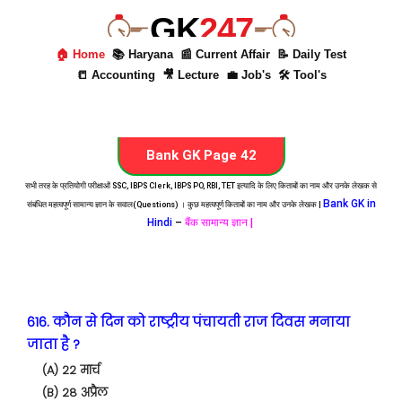
GK
247
🏠 Home
📚 Haryana
📰 Current Affair
📝 Daily Test
📒 Accounting
🎥 Lecture
💼 Job's
🛠 Tool's
Bank GK Page 42
सभी तरह के प्रतियोगी परीक्षाओं SSC, IBPS Clerk, IBPS PO, RBI, TET इत्यादि के लिए किताबों का नाम और उनके लेखक से
Bank GK in
संबंधित महत्वपूर्ण सामान्य ज्ञान के सवाल(Questions) । कुछ महत्वपूर्ण किताबों का नाम और उनके लेखक |
Hindi
–
बैंक सामान्य ज्ञान |
616. कौन से दिन को राष्ट्रीय पंचायती राज दिवस मनाया
जाता है ?
(A) 22 मार्च
(B) 28 अप्रैल