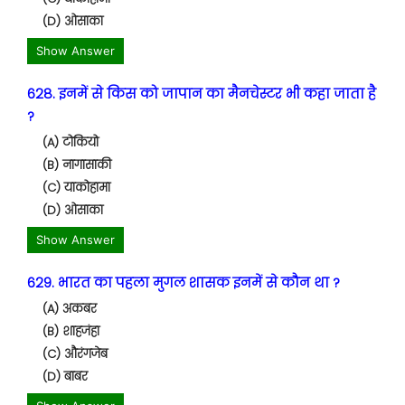
(D) ओसाका
Show Answer
628. इनमें से किस को जापान का मैनचेस्टर भी कहा जाता है
?
(A) टोकियो
(B) नागासाकी
(C) याकोहामा
(D) ओसाका
Show Answer
629. भारत का पहला मुगल शासक इनमें से कौन था ?
(A) अकबर
(B) शाहजंहा
(C) औरंगजेब
(D) बाबर