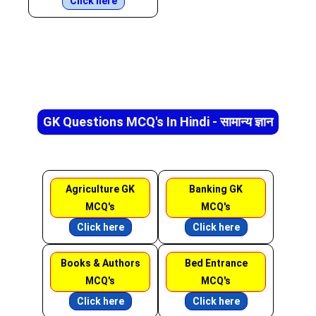
Click here
GK Questions MCQ's In Hindi - सामान्य ज्ञान
Agriculture GK
Banking GK
MCQ's
MCQ's
Click here
Click here
Books & Authors
Bed Entrance
MCQ's
MCQ's
Click here
Click here