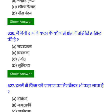
(B) गगूबाई हंगला
(C) लीला सैम्बन
(D) गीता चंद्रन
Show Answer
626. जैमिनी राय ने कला के कौन से क्षेत्र में प्रसिद्धि हासिल
की है ?
(A) नाट्यकला
(B) चित्रकला
(C) संगीत
(D) मूर्तिकला
Show Answer
627. इनमें से किस को जापान का मैनचेस्टर भी कहा जाता है
?
(A) टोकियो
(B) नागासाकी
(C) याकोहामा