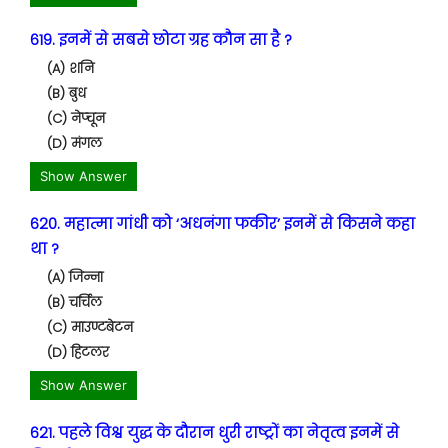
619. इनमें से सबसे छोटा ग्रह कौन सा है ?
(A) शनि
(B) बुध
(C) नेप्चून
(D) मंगल
Show Answer
620. महात्मा गांधी को ‘अधनंगा फकीर’ इनमें से किसने कहा
था ?
(A) जिन्ना
(B) चर्चिल
(C) माउण्टबेटन
(D) हिटलर
Show Answer
621. पहले विश्व युद्ध के दौरान धुरी राष्ट्रों का नेतृत्व इनमें से