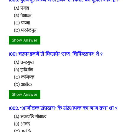
(A) पंजाब
(B) पेशावर
(C) पटना
(D) पाटलिपुत्र
Show Answer
1001. चरक इनमें से किसके “राज-चिकित्सक” थे ?
(A) चन्द्रगुप्त
(B) हर्षवर्धन
(C) कनिष्क
(D) अशोक
Show Answer
1002. “आजीवक संप्रदाय” के संस्थापक का नाम क्या था ?
(A) मक्खलि गोसाल
(B) आनंद
(C) उपालि