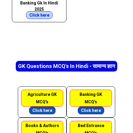
Banking Gk In Hindi
2025
Click here
GK Questions MCQ's In Hindi - सामान्य ज्ञान
Agriculture GK
Banking GK
MCQ's
MCQ's
Click here
Click here
Books & Authors
Bed Entrance