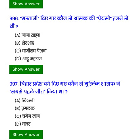
Show Answer
996. “मस्तानी” दिए गए कौन से शासक की “प्रेयसी” इनमें से
थी ?
(A) नाना साहब
(B) शेरशाह
(C) वाजीराव पेशवा
(D) शाहू महराज
Show Answer
997. बिहार प्रदेश को दिए गए कौन से मुस्लिम शासक ने
“सबसे पहले जीत” लिया था ?
(A) खिलजी
(B) तुगलक
(C) चंगेज खान
(D) वावर
Show Answer