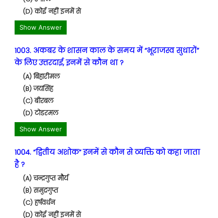
(D) कोई नहीं इनमें से
Show Answer
1003. अकबर के शासन काल के समय में “भूराजस्व सुधारों”
के लिए उत्तरदाई, इनमें से कौन था ?
(A) बिहारीमल
(B) जयसिंह
(C) बीरबल
(D) टोडरमल
Show Answer
1004. “द्वितीय अशोक” इनमें से कौन से व्यक्ति को कहा जाता
है ?
(A) चन्द्रगुप्त मौर्य
(B) समुद्रगुप्त
(C) हर्षवर्धन
(D) कोई नहीं इनमें से