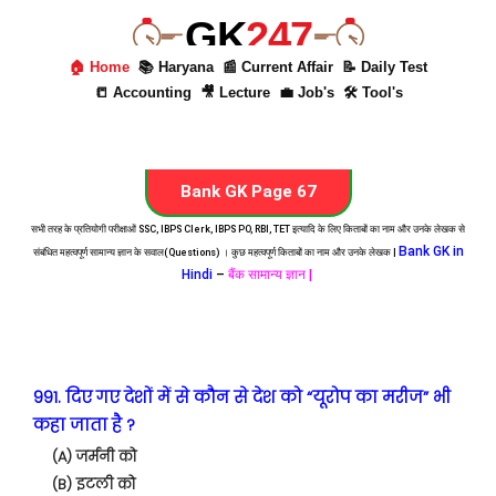
GK
247
🏠 Home
📚 Haryana
📰 Current Affair
📝 Daily Test
📒 Accounting
🎥 Lecture
💼 Job's
🛠 Tool's
Bank GK Page 67
सभी तरह के प्रतियोगी परीक्षाओं SSC, IBPS Clerk, IBPS PO, RBI, TET इत्यादि के लिए किताबों का नाम और उनके लेखक से
Bank GK in
संबंधित महत्वपूर्ण सामान्य ज्ञान के सवाल(Questions) । कुछ महत्वपूर्ण किताबों का नाम और उनके लेखक |
Hindi
–
बैंक सामान्य ज्ञान |
991. दिए गए देशों में से कौन से देश को “यूरोप का मरीज” भी
कहा जाता है ?
(A) जर्मनी को
(B) इटली को