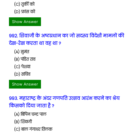
(C) तुर्की को
(D) फ्रांस को
Show Answer
992. शिवाजी के अष्टप्रधान का जो सदस्य विदेशी मामलों की
देख-रेख करता था वह था ?
(A) सुमंत
(B) पंडित राव
(C) पेशवा
(D) सचिव
Show Answer
993. महाराष्ट्र के अंदर गणपति उत्सव आरंभ करने का श्रेय
किसको दिया जाता है ?
(A) बिपिन चन्द्र पाल
(B) शिवजी
(C) बाल गंगाधर तिलक