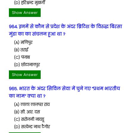
(D) हरिश्चन्द्र मुखर्जी
Show Answer
964. इनमें से कौन से प्रदेश के अंदर ब्रिटिश के विरुद्ध बिरसा
मुंडा का का संचलन हुआ था ?
(A) मणिपुर
(B) तराई
(C) पंजाब
(D) छोटानागपुर
Show Answer
965. भारत के अंदर सिविल सेवा में चुने गए “प्रथम भारतीय
का नाम” क्या था ?
(A) लाला लाजपत राय
(B) सी. आर. दस
(C) सरोजनी नायडू
(D) सत्येन्द्र नाथ टैगोर