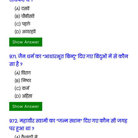
(A) दसवें
(B) चौबीसवें
(C) पहले
(D) अठारहवें
Show Answer
971. जैन धर्म का “आधारभूत बिन्दु” दिए गए बिंदुओं में से कौन
सा है ?
(A) विराग
(B) निष्ठा
(C) कर्म
(D) अहिंसा
Show Answer
972. महावीर स्वामी का “जन्म स्थान” दिए गए कौन सी जगह
पर हुआ था ?
(A) वैशाली में