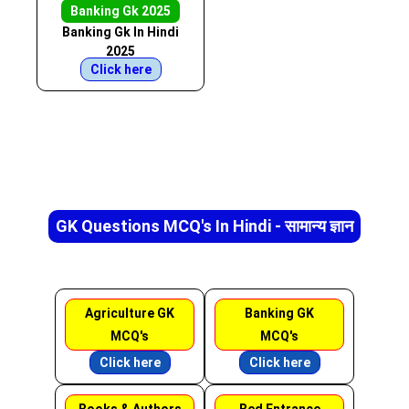
Banking Gk 2025
Banking Gk In Hindi
2025
Click here
GK Questions MCQ's In Hindi - सामान्य ज्ञान
Agriculture GK
Banking GK
MCQ's
MCQ's
Click here
Click here