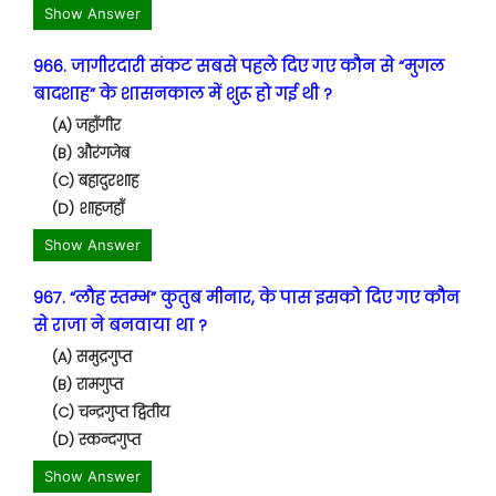
Show Answer
966. जागीरदारी संकट सबसे पहले दिए गए कौन से “मुगल
बादशाह” के शासनकाल में शुरू हो गई थी ?
(A) जहाँगीर
(B) औरंगजेब
(C) बहादुरशाह
(D) शाहजहाँ
Show Answer
967. “लौह स्तम्भ” कुतुब मीनार, के पास इसको दिए गए कौन
से राजा ने बनवाया था ?
(A) समुद्रगुप्त
(B) रामगुप्त
(C) चन्द्रगुप्त द्वितीय
(D) स्कन्दगुप्त
Show Answer