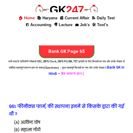
GK
247
🏠 Home
📚 Haryana
📰 Current Affair
📝 Daily Test
📒 Accounting
🎥 Lecture
💼 Job's
🛠 Tool's
Bank GK Page 65
सभी तरह के प्रतियोगी परीक्षाओं SSC, IBPS Clerk, IBPS PO, RBI, TET इत्यादि के लिए किताबों का नाम और उनके लेखक से
Bank GK in
संबंधित महत्वपूर्ण सामान्य ज्ञान के सवाल(Questions) । कुछ महत्वपूर्ण किताबों का नाम और उनके लेखक |
Hindi
–
बैंक सामान्य ज्ञान |
961. फीनीक्स फार्म, की स्थापना इनमें से किसके द्वारा की गई
थी ?
(A) अरविन्द घोष
(B) महात्मा गाँधी