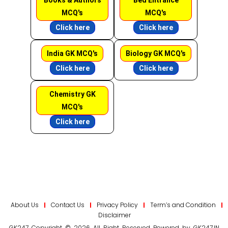
Books & Authors
Bed Entrance
MCQ's
MCQ's
Click here
Click here
India GK MCQ's
Biology GK MCQ's
Click here
Click here
Chemistry GK
MCQ's
Click here
About Us
Contact Us
Privacy Policy
Term’s and Condition
Disclaimer
GK247 Copyright © 2026 All Right Reserved Powered by GK247.IN