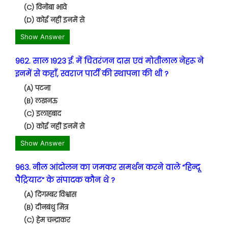
(C) विनोबा भावे
(D) कोई नहीं इनमें से
Show Answer
962. साल 1923 ई. में चितरंजन दास एवं मोतीलाल नेहरू ने
इनमें से कहाँ, स्वराज पार्टी की स्थापना की थी ?
(A) पटना
(B) लखनऊ
(C) इलाहबाद
(D) कोई नहीं इनमें से
Show Answer
963. नील आंदोलन का जमकर समर्थन करने वाले “हिन्दू
पैट्रियाट” के संपादक कौन थे ?
(A) दिगम्बर विश्वास
(B) दीनबंधु मित्र
(C) हेम चन्द्राकर