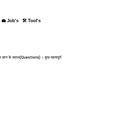
💼 Job's
🛠 Tool's
य ज्ञान के सवाल(Questions) । कुछ महत्वपूर्ण