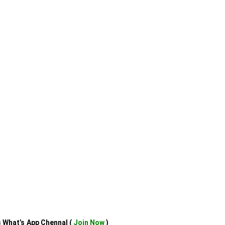
us What’s App Chennal (
Join Now
)