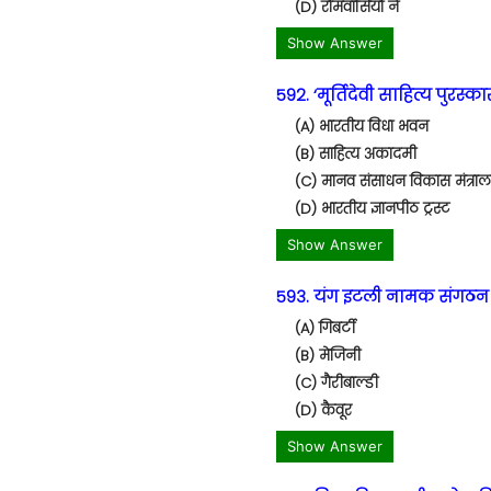
(D) रोमवासियों ने
Show Answer
592. ‘मूर्तिदेवी साहित्य पुरस्
(A) भारतीय विधा भवन
(B) साहित्य अकादमी
(C) मानव संसाधन विकास मंत्रालय
(D) भारतीय ज्ञानपीठ ट्रस्ट
Show Answer
593. यंग इटली नामक संगठन 
(A) गिबर्टी
(B) मेजिनी
(C) गैरीबाल्डी
(D) कैवूर
Show Answer