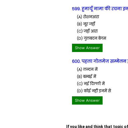
599. हुमायूँ नामा की रचना इन
(A) रोशनआरा
(B) नूर जहाँ
(C) जहाँ आरा
(D) गुलबदन बेगम
Show Answer
600. पहला गोलमेज सम्मेलन इन
(A) लन्दन में
(B) बम्बई में
(C) नई दिल्ली में
(D) कोई नहीं इनमें से
Show Answer
If you like and think that topic o