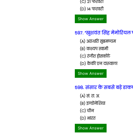
(C) 21 फरवरी
(D) 14 फरवरी
Show Answer
597. “खुशवंत सिंह मेमोरियल 
(A) अरुंधति सुब्रमण्यम
(B) कश्यप स्वामी
(C) रंजीत होसकोटे
(D) केकी एन दारूवाला
Show Answer
598. संसार के सबसे बड़े डाकघर
(A) सं. रा. अ.
(B) इण्डोनेशिया
(C) चीन
(D) भारत
Show Answer