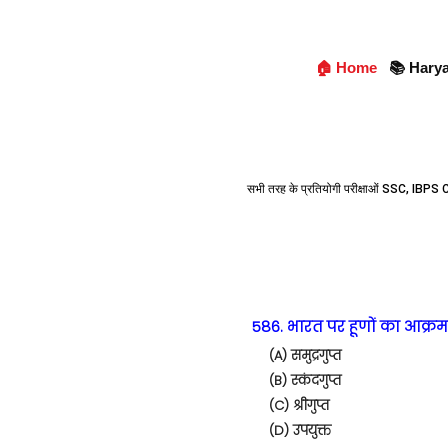
🏠 Home
📚 Hary
सभी तरह के प्रतियोगी परीक्षाओं SSC, IBPS C
586. भारत पर हूणों का आक्र
(A) समुद्रगुप्त
(B) स्कंदगुप्त
(C) श्रीगुप्त
(D) उपयुक्त