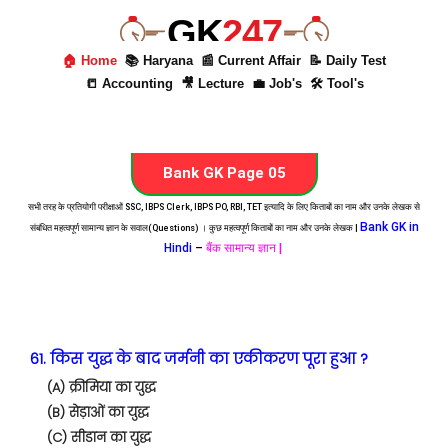
GK
247
🏠 Home
📚 Haryana
📰 Current Affair
📝 Daily Test
📒 Accounting
🎥 Lecture
💼 Job's
🛠 Tool's
Bank GK Page 05
सभी तरह के प्रतियोगी परीक्षाओं SSC, IBPS Clerk, IBPS PO, RBI, TET इत्यादि के लिए किताबों का नाम और उनके लेखक से
Bank GK in
संबंधित महत्वपूर्ण सामान्य ज्ञान के सवाल(Questions) । कुछ महत्वपूर्ण किताबों का नाम और उनके लेखक |
Hindi
–
बैंक सामान्य ज्ञान |
61. किस युद्ध के बाद जर्मनी का एकीकरण पूरा हुआ ?
(A) क्रीमिया का युद्ध
(B) सेड़ाओं का युद्ध
(C) सीडान का युद्ध