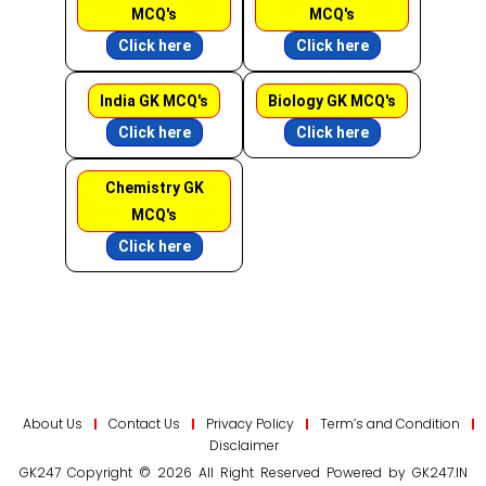
MCQ's
MCQ's
Click here
Click here
India GK MCQ's
Biology GK MCQ's
Click here
Click here
Chemistry GK
MCQ's
Click here
About Us
Contact Us
Privacy Policy
Term’s and Condition
Disclaimer
GK247 Copyright © 2026 All Right Reserved Powered by GK247.IN