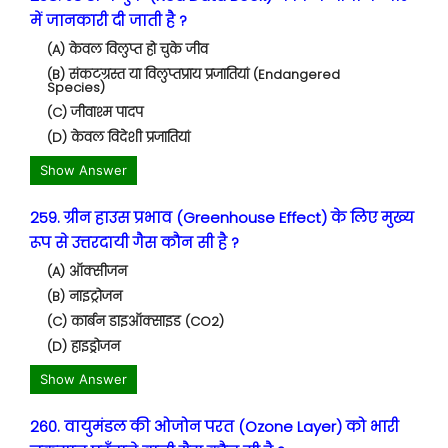
में जानकारी दी जाती है ?
(A) केवल विलुप्त हो चुके जीव
(B) संकटग्रस्त या विलुप्तप्राय प्रजातियां (Endangered
Species)
(C) जीवाश्म पादप
(D) केवल विदेशी प्रजातियां
Show Answer
259. ग्रीन हाउस प्रभाव (Greenhouse Effect) के लिए मुख्य
रूप से उत्तरदायी गैस कौन सी है ?
(A) ऑक्सीजन
(B) नाइट्रोजन
(C) कार्बन डाइऑक्साइड (CO2)
(D) हाइड्रोजन
Show Answer
260. वायुमंडल की ओजोन परत (Ozone Layer) को भारी