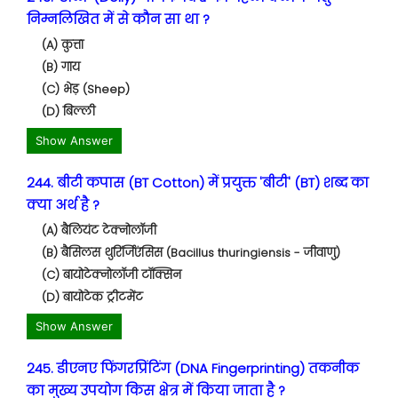
निम्नलिखित में से कौन सा था ?
(A) कुत्ता
(B) गाय
(C) भेड़ (Sheep)
(D) बिल्ली
Show Answer
244. बीटी कपास (BT Cotton) में प्रयुक्त 'बीटी' (BT) शब्द का
क्या अर्थ है ?
(A) बैलियंट टेक्नोलॉजी
(B) बैसिलस थुरिंर्जिएंसिस (Bacillus thuringiensis - जीवाणु)
(C) बायोटेक्नोलॉजी टॉक्सिन
(D) बायोटेक ट्रीटमेंट
Show Answer
245. डीएनए फिंगरप्रिंटिंग (DNA Fingerprinting) तकनीक
का मुख्य उपयोग किस क्षेत्र में किया जाता है ?