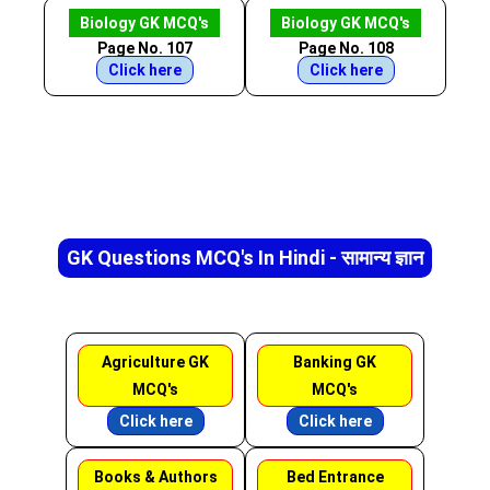
Biology GK MCQ's
Biology GK MCQ's
Page No. 107
Page No. 108
Click here
Click here
GK Questions MCQ's In Hindi - सामान्य ज्ञान
Agriculture GK
Banking GK
MCQ's
MCQ's
Click here
Click here
Books & Authors
Bed Entrance