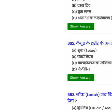
(B) त्वचा छिद्र
(C) बुक लंग्स
(D) श्वास रंध्र या स्पाइरेकल्
Show Answer
662. केंचुए के शरीर के अगले
(A) शुक (Setae)
(B) प्रोस्टोमियम
(C) कलाईटेलम या पर्यणिका 
(D) नेफ्रीडिया
Show Answer
663. जोंक (Leech) जब कि
देता ?
(A) हिरुडिन (Hirudin / Ant