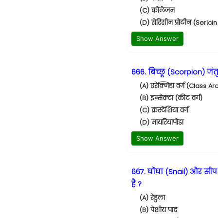
(C) कोलेजन
(D) सेरिसीन प्रोटीन (Seric
Show Answer
666. बिच्छू (Scorpion) जंत
(A) एरेक्निडा वर्ग (Class
(B) इन्सेक्टा (कीट वर्ग)
(C) क्रस्टेशिया वर्ग
(D) मायरियापोडा
Show Answer
667. घोंघा (Snail) और स
है ?
(A) रेडुला
(B) पेशीय पाद