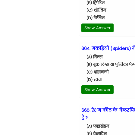
(B) हिपेरिन
(C) थ्रोम्बिन
(D) पेप्सिन
Show Answer
664. मकड़ियों (Spiders) मे
(A) गिल्स
(B) बुक लंग्स या पुस्तिका फ
(C) श्वासनली
(D) त्वचा
Show Answer
665. रेशम कीट के 'कैटरपिल
है ?
(A) फाइब्रोइन
(B) केराटिन