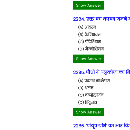
Show Answer
2284. 'रक्त' का थक्का जमने 
(A) आयरन
(B) कैल्शियम
(C) पोटैशियम
(D) मैग्नीशियम
Show Answer
2285. पौधों में 'ग्लूकोज' का न
(A) प्रकाश संश्लेषण
(B) श्वसन
(C) वाष्पोत्सर्जन
(D) बिंदुस्राव
Show Answer
2286. 'पीयूष ग्रंथि' का भार क