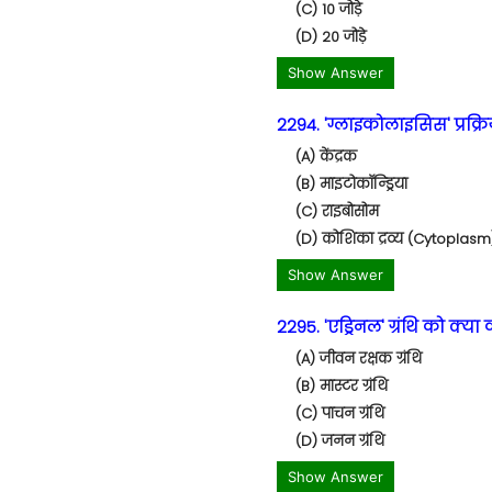
(C) 10 जोड़े
(D) 20 जोड़े
Show Answer
2294. 'ग्लाइकोलाइसिस' प्रक्रि
(A) केंद्रक
(B) माइटोकॉन्ड्रिया
(C) राइबोसोम
(D) कोशिका द्रव्य (Cytoplasm
Show Answer
2295. 'एड्रिनल' ग्रंथि को क्या क
(A) जीवन रक्षक ग्रंथि
(B) मास्टर ग्रंथि
(C) पाचन ग्रंथि
(D) जनन ग्रंथि
Show Answer