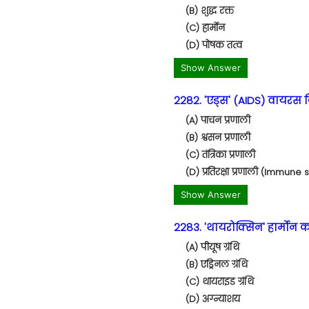
(B) शुद्ध रक्त
(C) हार्मोन
(D) पोषक तत्व
Show Answer
2282. 'एड्स' (AIDS) वायरस क
(A) पाचन प्रणाली
(B) श्वसन प्रणाली
(C) तंत्रिका प्रणाली
(D) प्रतिरक्षा प्रणाली (Immune
Show Answer
2283. 'थायरोक्सिन' हार्मोन कहा
(A) पीयूष ग्रंथि
(B) एड्रिनल ग्रंथि
(C) थायराइड ग्रंथि
(D) अग्न्याशय