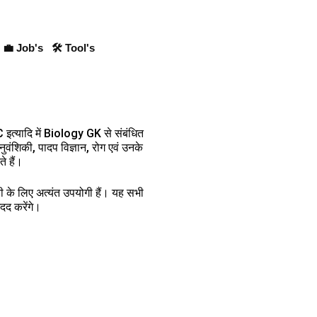
💼 Job's
🛠 Tool's
्यादि में Biology GK से संबंधित
नुवंशिकी, पादप विज्ञान, रोग एवं उनके
े हैं।
ारी के लिए अत्यंत उपयोगी हैं। यह सभी
मदद करेंगे।