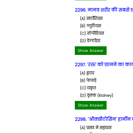
2296. मानव शरीर की सबसे छो
(A) सार्टोरियस
(B) ग्लूटियस
(C) स्टेपीडियस
(D) डेल्टॉइड
Show Answer
2297. 'रक्त' को छानने का कार
(A) हृदय
(B) फेफड़े
(C) यकृत
(D) वृक्क (Kidney)
Show Answer
2298. 'ऑक्सीटोसिन' हार्मोन क
(A) प्रसव में सहायता