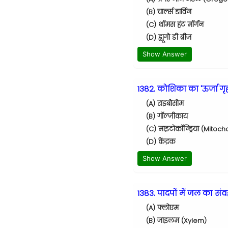
(B) चार्ल्स डार्विन
(C) थॉमस हंट मॉर्गन
(D) ह्यूगो डी ब्रीज
Show Answer
1382. कोशिका का 'ऊर्जा ग
(A) राइबोसोम
(B) गॉल्जीकाय
(C) माइटोकॉन्ड्रिया (Mitoc
(D) केंद्रक
Show Answer
1383. पादपों में जल का सं
(A) फ्लोएम
(B) जाइलम (Xylem)