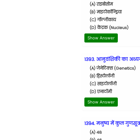
(A) राइबोसोम
(B) माइटोकॉन्ड्रिया
(C) गॉल्जीकाय
(D) केंद्रक (Nucleus)
Show Answer
1393. आनुवंशिकी का अध्य
(A) जेनेटिक्स (Genetics)
(B) हिस्टोलॉजी
(C) साइटोलॉजी
(D) एनाटॉमी
Show Answer
1394. मनुष्य में कुल गुणसूत्र
(A) 48