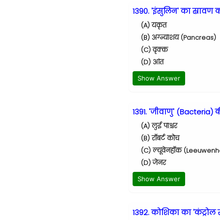
1390. 'इंसुलिन' का स्रावण
(A) यकृत
(B) अग्न्याशय (Pancreas)
(C) वृक्क
(D) आंत
Show Answer
1391. 'जीवाणु' (Bacteria
(A) लुई पाश्चर
(B) रॉबर्ट कोच
(C) ल्यूवेनहॉक (Leeuwen
(D) जेनर
Show Answer
1392. कोशिका का 'कंट्रोल स