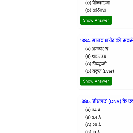
(C) पैरेन्काइमा
(D) कॉर्टेक्स
Show Answer
1384. मानव शरीर की सबसे ब
(A) अग्न्याशय
(B) थायराइड
(C) पिट्यूटरी
(D) यकृत (Liver)
Show Answer
1385. 'डीएनए' (DNA) के एक 
(A) 34 Å
(B) 3.4 Å
(C) 20 Å
(D) 10 Å