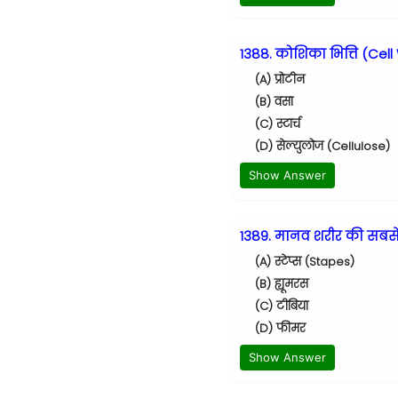
1388. कोशिका भित्ति (Cell 
(A) प्रोटीन
(B) वसा
(C) स्टार्च
(D) सेल्युलोज (Cellulose)
Show Answer
1389. मानव शरीर की सबसे छ
(A) स्टेप्स (Stapes)
(B) ह्यूमरस
(C) टीबिया
(D) फीमर
Show Answer