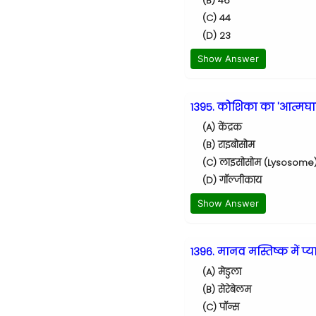
(B) 46
(C) 44
(D) 23
Show Answer
1395. कोशिका का 'आत्मघाती
(A) केंद्रक
(B) राइबोसोम
(C) लाइसोसोम (Lysosome
(D) गॉल्जीकाय
Show Answer
1396. मानव मस्तिष्क में प्या
(A) मेडुला
(B) सेरेबेलम
(C) पॉन्स