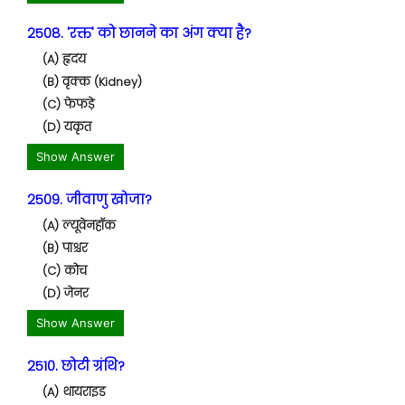
2508. 'रक्त' को छानने का अंग क्या है?
(A) हृदय
(B) वृक्क (Kidney)
(C) फेफड़े
(D) यकृत
Show Answer
2509. जीवाणु खोजा?
(A) ल्यूवेनहॉक
(B) पाश्चर
(C) कोच
(D) जेनर
Show Answer
2510. छोटी ग्रंथि?
(A) थायराइड