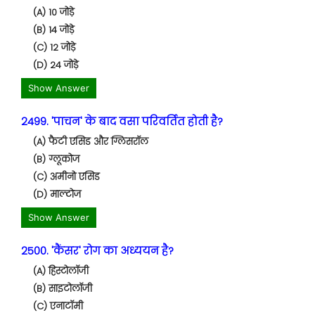
(A) 10 जोड़े
(B) 14 जोड़े
(C) 12 जोड़े
(D) 24 जोड़े
Show Answer
2499. 'पाचन' के बाद वसा परिवर्तित होती है?
(A) फैटी एसिड और ग्लिसरॉल
(B) ग्लूकोज
(C) अमीनो एसिड
(D) माल्टोज
Show Answer
2500. 'कैंसर' रोग का अध्ययन है?
(A) हिस्टोलॉजी
(B) साइटोलॉजी
(C) एनाटॉमी