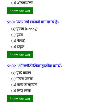
(D) ऑन्कोलॉजी
Show Answer
2501. 'रक्त' को छानने का कार्य है?
(A) वृक्क (Kidney)
(B) हृदय
(C) फेफड़े
(D) यकृत
Show Answer
2502. 'ऑक्सीटोसिन' हार्मोन कार्य?
(A) वृद्धि करना
(B) पाचन करना
(C) प्रसव में सहायता
(D) निद्रा लाना
Show Answer