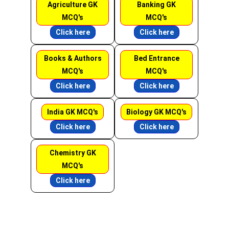
Agriculture GK
Banking GK
MCQ's
MCQ's
Click here
Click here
Books & Authors
Bed Entrance
MCQ's
MCQ's
Click here
Click here
India GK MCQ's
Biology GK MCQ's
Click here
Click here
Chemistry GK
MCQ's
Click here