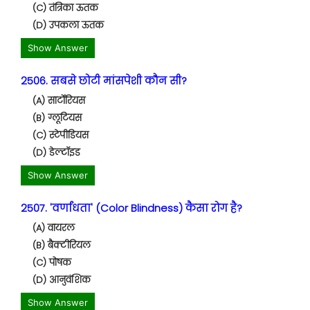
(C) तंत्रिका ऊतक
(D) उपकला ऊतक
Show Answer
2506. सबसे छोटी मांसपेशी कौन सी?
(A) सार्टोरियस
(B) ग्लूटियस
(C) स्टेपीडियस
(D) डेल्टॉइड
Show Answer
2507. 'वर्णांधता' (Color Blindness) कैसा रोग है?
(A) वायरल
(B) बैक्टीरियल
(C) पोषक
(D) आनुवंशिक
Show Answer