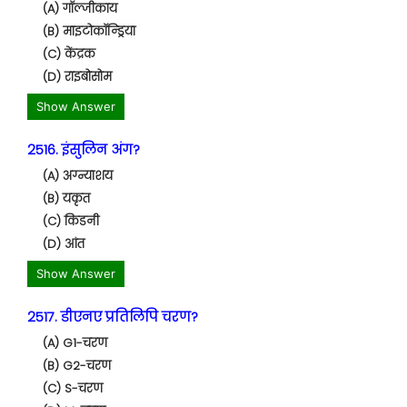
(A) गॉल्जीकाय
(B) माइटोकॉन्ड्रिया
(C) केंद्रक
(D) राइबोसोम
Show Answer
2516. इंसुलिन अंग?
(A) अग्न्याशय
(B) यकृत
(C) किडनी
(D) आंत
Show Answer
2517. डीएनए प्रतिलिपि चरण?
(A) G1-चरण
(B) G2-चरण
(C) S-चरण