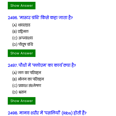
Show Answer
2496. 'मास्टर ग्रंथि' किसे कहा जाता है?
(A) थायराइड
(B) एड्रिनल
(C) अग्न्याशय
(D) पीयूष ग्रंथि
Show Answer
2497. पौधों में 'फ्लोएम' का कार्य क्या है?
(A) जल का परिवहन
(B) भोजन का परिवहन
(C) प्रकाश संश्लेषण
(D) श्वसन
Show Answer
2498. मानव शरीर में 'पसलियाँ' (Ribs) होती हैं?