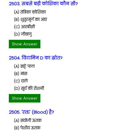
2503. सबसे बड़ी कोशिका कौन सी?
(A) तंत्रिका कोशिका
(B) शुतुरमुर्ग का अंडा
(C) आरबीसी
(D) जीवाणु
Show Answer
2504. विटामिन D का स्रोत?
(A) खट्टे फल
(B) मांस
(C) दालें
(D) सूर्य की रोशनी
Show Answer
2505. 'रक्त' (Blood) है?
(A) संयोजी ऊतक
(B) पेशीय ऊतक