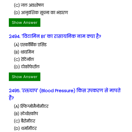
(C) जल अवशोषण
(D) आनुवंशिक सूचना का भंडारण
Show Answer
2494. 'विटामिन B1' का रासायनिक नाम क्या है?
(A) एस्कॉर्बिक एसिड
(B) थायमिन
(C) रेटिनॉल
(D) टोकोफेरॉल
Show Answer
2495. 'रक्तचाप' (Blood Pressure) किस उपकरण से मापते
हैं?
(A) स्फिग्मोमैनोमीटर
(B) स्टेथोस्कोप
(C) बैरोमीटर
(D) थर्मामीटर