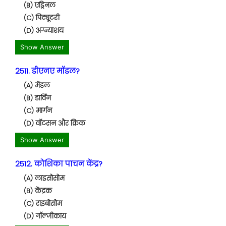
(B) एड्रिनल
(C) पिट्यूटरी
(D) अग्न्याशय
Show Answer
2511. डीएनए मॉडल?
(A) मेंडल
(B) डार्विन
(C) मार्गन
(D) वॉटसन और क्रिक
Show Answer
2512. कोशिका पाचन केंद्र?
(A) लाइसोसोम
(B) केंद्रक
(C) राइबोसोम
(D) गॉल्जीकाय