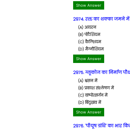
Show Answer
2974. रक्त का थक्का जमने म
(A) आयरन
(B) पोटैशियम
(C) कैल्शियम
(D) मैग्नीशियम
Show Answer
2975. ग्लूकोज का निर्माण पौधो
(A) श्वसन में
(B) प्रकाश संश्लेषण में
(C) वाष्पोत्सर्जन में
(D) बिंदुस्राव में
Show Answer
2976. 'पीयूष ग्रंथि' का भार क