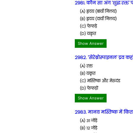
2981. कौन सा अंग 'शुद्ध रक्त' 
(A) हृदय (बायाँ निलय)
(B) हृदय (दायाँ निलय)
(C) फेफड़े
(D) यकृत
Show Answer
2982. 'सेरेब्रोस्पाइनल' द्रव कहा
(A) रक्त
(B) यकृत
(C) मस्तिष्क और मेरुदंड
(D) फेफड़ों
Show Answer
2983. मानव मस्तिष्क में कितन
(A) 31 जोड़े
(B) 12 जोड़े