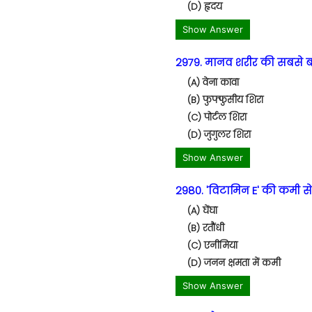
(D) हृदय
Show Answer
2979. मानव शरीर की सबसे बड
(A) वेना कावा
(B) फुफ्फुसीय शिरा
(C) पोर्टल शिरा
(D) जुगुलर शिरा
Show Answer
2980. 'विटामिन E' की कमी से 
(A) घेंघा
(B) रतौंधी
(C) एनीमिया
(D) जनन क्षमता में कमी
Show Answer