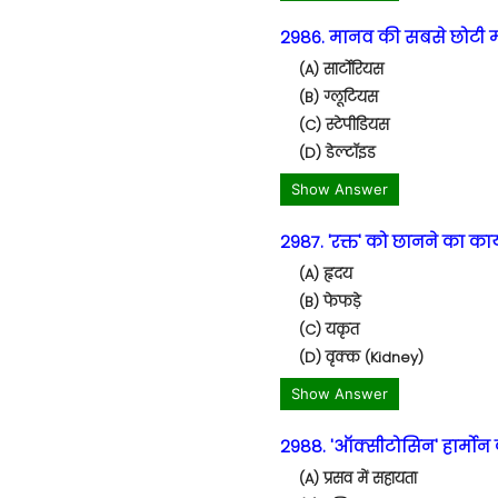
2986. मानव की सबसे छोटी मा
(A) सार्टोरियस
(B) ग्लूटियस
(C) स्टेपीडियस
(D) डेल्टॉइड
Show Answer
2987. 'रक्त' को छानने का कार
(A) हृदय
(B) फेफड़े
(C) यकृत
(D) वृक्क (Kidney)
Show Answer
2988. 'ऑक्सीटोसिन' हार्मोन क
(A) प्रसव में सहायता