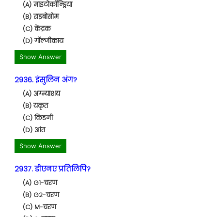
(A) माइटोकॉन्ड्रिया
(B) राइबोसोम
(C) केंद्रक
(D) गॉल्जीकाय
Show Answer
2936. इंसुलिन अंग?
(A) अग्न्याशय
(B) यकृत
(C) किडनी
(D) आंत
Show Answer
2937. डीएनए प्रतिलिपि?
(A) G1-चरण
(B) G2-चरण
(C) M-चरण