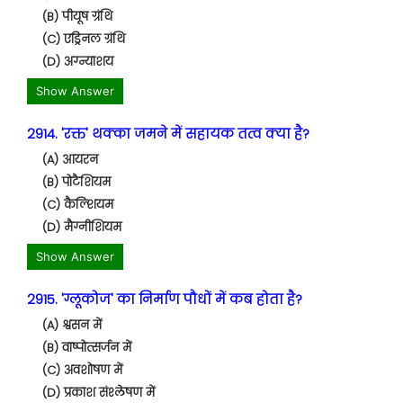
(B) पीयूष ग्रंथि
(C) एड्रिनल ग्रंथि
(D) अग्न्याशय
Show Answer
2914. 'रक्त' थक्का जमने में सहायक तत्व क्या है?
(A) आयरन
(B) पोटैशियम
(C) कैल्शियम
(D) मैग्नीशियम
Show Answer
2915. 'ग्लूकोज' का निर्माण पौधों में कब होता है?
(A) श्वसन में
(B) वाष्पोत्सर्जन में
(C) अवशोषण में
(D) प्रकाश संश्लेषण में