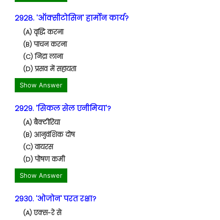
2928. 'ऑक्सीटोसिन' हार्मोन कार्य?
(A) वृद्धि करना
(B) पाचन करना
(C) निद्रा लाना
(D) प्रसव में सहायता
Show Answer
2929. 'सिकल सेल एनीमिया'?
(A) बैक्टीरिया
(B) आनुवंशिक दोष
(C) वायरस
(D) पोषण कमी
Show Answer
2930. 'ओजोन' परत रक्षा?
(A) एक्स-रे से