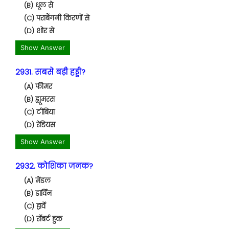
(B) धूल से
(C) पराबैंगनी किरणों से
(D) शोर से
Show Answer
2931. सबसे बड़ी हड्डी?
(A) फीमर
(B) ह्यूमरस
(C) टीबिया
(D) रेडियस
Show Answer
2932. कोशिका जनक?
(A) मेंडल
(B) डार्विन
(C) हार्वे
(D) रॉबर्ट हुक