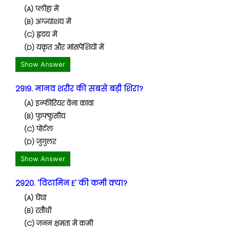
(A) प्लीहा में
(B) अग्न्याशय में
(C) हृदय में
(D) यकृत और मांसपेशियों में
Show Answer
2919. मानव शरीर की सबसे बड़ी शिरा?
(A) इन्फीरियर वेना कावा
(B) फुफ्फुसीय
(C) पोर्टल
(D) जुगुलर
Show Answer
2920. 'विटामिन E' की कमी क्या?
(A) घेंघा
(B) रतौंधी
(C) जनन क्षमता में कमी