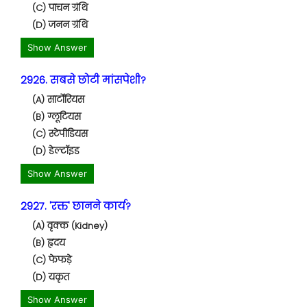
(C) पाचन ग्रंथि
(D) जनन ग्रंथि
Show Answer
2926. सबसे छोटी मांसपेशी?
(A) सार्टोरियस
(B) ग्लूटियस
(C) स्टेपीडियस
(D) डेल्टॉइड
Show Answer
2927. 'रक्त' छानने कार्य?
(A) वृक्क (Kidney)
(B) हृदय
(C) फेफड़े
(D) यकृत
Show Answer