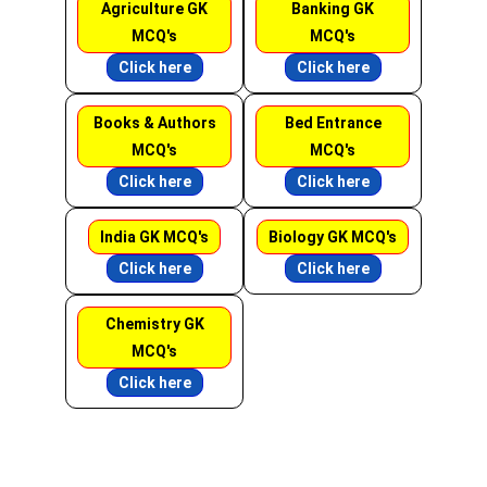
Agriculture GK
Banking GK
MCQ's
MCQ's
Click here
Click here
Books & Authors
Bed Entrance
MCQ's
MCQ's
Click here
Click here
India GK MCQ's
Biology GK MCQ's
Click here
Click here
Chemistry GK
MCQ's
Click here