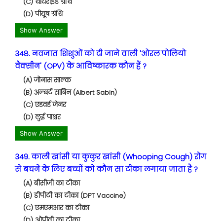
(C) थायराइड ग्रंथि
(D) पीयूष ग्रंथि
Show Answer
348. नवजात शिशुओं को दी जाने वाली 'ओरल पोलियो
वैक्सीन' (OPV) के आविष्कारक कौन हैं ?
(A) जोनास साल्क
(B) अल्बर्ट साबिन (Albert Sabin)
(C) एडवर्ड जेनर
(D) लुई पाश्चर
Show Answer
349. काली खांसी या कुकुर खांसी (Whooping Cough) रोग
से बचने के लिए बच्चों को कौन सा टीका लगाया जाता है ?
(A) बीसीजी का टीका
(B) डीपीटी का टीका (DPT Vaccine)
(C) एमएमआर का टीका
(D) ओपीवी का टीका