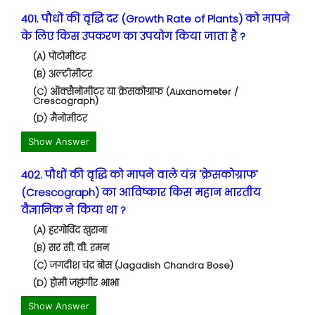
401. पौधों की वृद्धि दर (Growth Rate of Plants) को मापने
के लिए किस उपकरण का उपयोग किया जाता है ?
(A) पोटोमीटर
(B) अल्टीमीटर
(C) ऑक्सैनोमीटर या क्रेसकोग्राफ (Auxanometer /
Crescograph)
(D) मैनोमीटर
Show Answer
402. पौधों की वृद्धि को मापने वाले यंत्र 'क्रेसकोग्राफ'
(Crescograph) का आविष्कार किस महान भारतीय
वैज्ञानिक ने किया था ?
(A) हरगोविंद खुराना
(B) सर सी. वी. रमन
(C) जगदीश चंद्र बोस (Jagadish Chandra Bose)
(D) होमी जहांगीर भाभा
Show Answer