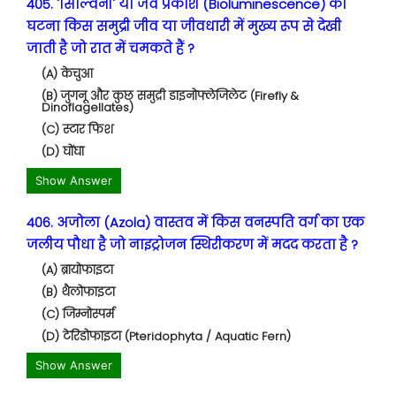
405. 'सिल्विनी' या जैव प्रकाश (Bioluminescence) की
घटना किस समुद्री जीव या जीवधारी में मुख्य रूप से देखी
जाती है जो रात में चमकते हैं ?
(A) केचुआ
(B) जुगनू और कुछ समुद्री डाइनोफ्लेजिलेट (Firefly &
Dinoflagellates)
(C) स्टार फिश
(D) घोंघा
Show Answer
406. अजोला (Azola) वास्तव में किस वनस्पति वर्ग का एक
जलीय पौधा है जो नाइट्रोजन स्थिरीकरण में मदद करता है ?
(A) ब्रायोफाइटा
(B) थैलोफाइटा
(C) जिम्नोस्पर्म
(D) टेरिडोफाइटा (Pteridophyta / Aquatic Fern)
Show Answer