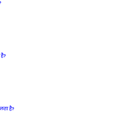
?
है?
कलता है?