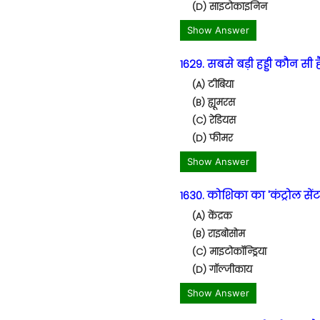
(D) साइटोकाइनिन
Show Answer
1629. सबसे बड़ी हड्डी कौन सी ह
(A) टीबिया
(B) ह्यूमरस
(C) रेडियस
(D) फीमर
Show Answer
1630. कोशिका का 'कंट्रोल सें
(A) केंद्रक
(B) राइबोसोम
(C) माइटोकॉन्ड्रिया
(D) गॉल्जीकाय
Show Answer