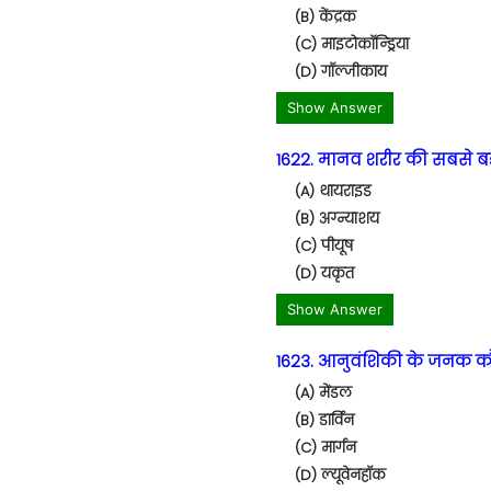
(B) केंद्रक
(C) माइटोकॉन्ड्रिया
(D) गॉल्जीकाय
Show Answer
1622. मानव शरीर की सबसे बड़ी 
(A) थायराइड
(B) अग्न्याशय
(C) पीयूष
(D) यकृत
Show Answer
1623. आनुवंशिकी के जनक कौ
(A) मेंडल
(B) डार्विन
(C) मार्गन
(D) ल्यूवेनहॉक