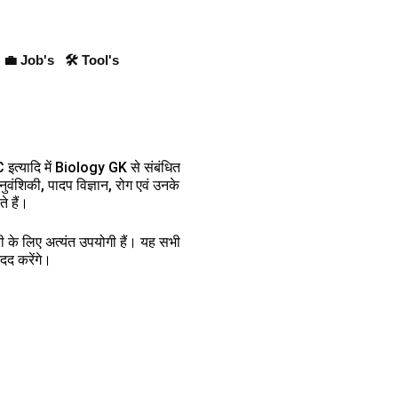
💼 Job's
🛠 Tool's
्यादि में Biology GK से संबंधित
नुवंशिकी, पादप विज्ञान, रोग एवं उनके
े हैं।
ारी के लिए अत्यंत उपयोगी हैं। यह सभी
मदद करेंगे।