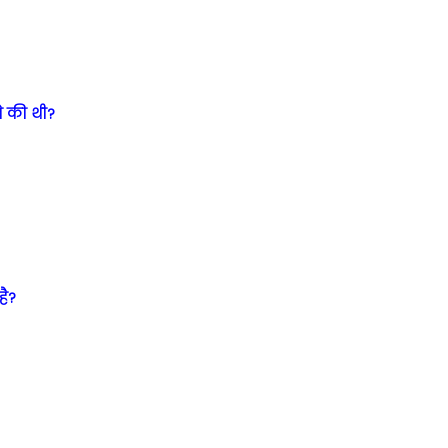
े की थी?
है?