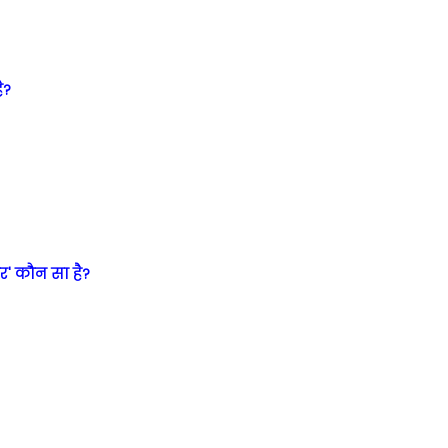
ै?
टर' कौन सा है?