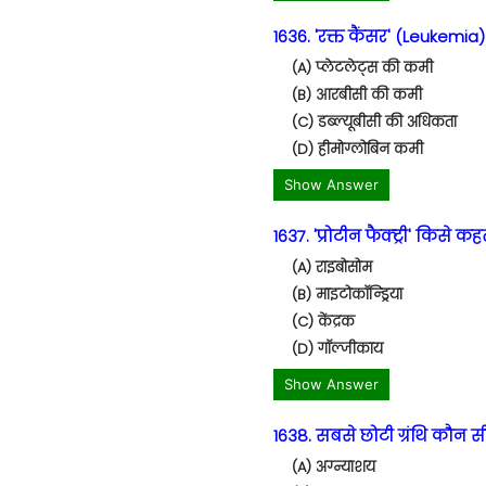
1636. 'रक्त कैंसर' (Leukemia) 
(A) प्लेटलेट्स की कमी
(B) आरबीसी की कमी
(C) डब्ल्यूबीसी की अधिकता
(D) हीमोग्लोबिन कमी
Show Answer
1637. 'प्रोटीन फैक्ट्री' किसे कहते
(A) राइबोसोम
(B) माइटोकॉन्ड्रिया
(C) केंद्रक
(D) गॉल्जीकाय
Show Answer
1638. सबसे छोटी ग्रंथि कौन सी
(A) अग्न्याशय