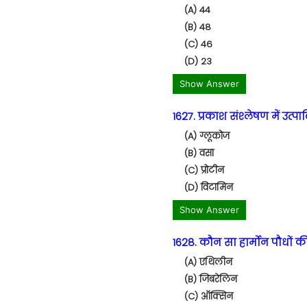
(A) 44
(B) 48
(C) 46
(D) 23
Show Answer
1627. प्रकाश संश्लेषण में उत्
(A) ग्लूकोज
(B) वसा
(C) प्रोटीन
(D) विटामिन
Show Answer
1628. कौन सा हार्मोन पौधों क
(A) एथिलीन
(B) जिबरेलिन
(C) ऑक्सिन