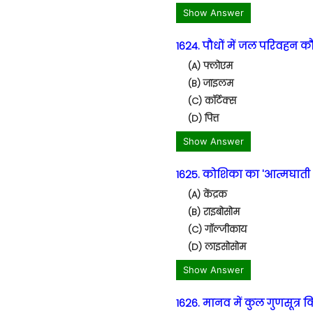
Show Answer
1624. पौधों में जल परिवहन क
(A) फ्लोएम
(B) जाइलम
(C) कॉर्टेक्स
(D) पित्त
Show Answer
1625. कोशिका का 'आत्मघाती थ
(A) केंद्रक
(B) राइबोसोम
(C) गॉल्जीकाय
(D) लाइसोसोम
Show Answer
1626. मानव में कुल गुणसूत्र कि