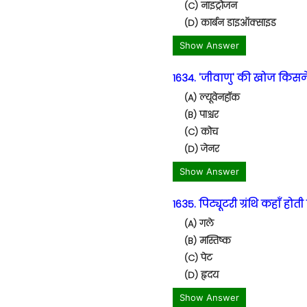
(C) नाइट्रोजन
(D) कार्बन डाइऑक्साइड
Show Answer
1634. 'जीवाणु' की खोज किसन
(A) ल्यूवेनहॉक
(B) पाश्चर
(C) कोच
(D) जेनर
Show Answer
1635. पिट्यूटरी ग्रंथि कहाँ होती 
(A) गले
(B) मस्तिष्क
(C) पेट
(D) हृदय
Show Answer