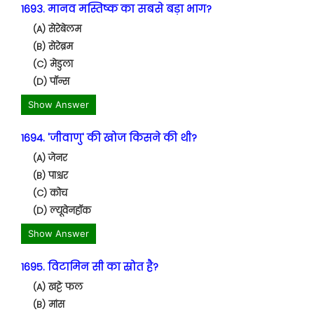
1693. मानव मस्तिष्क का सबसे बड़ा भाग?
(A) सेरेबेलम
(B) सेरेब्रम
(C) मेडुला
(D) पॉन्स
Show Answer
1694. 'जीवाणु' की खोज किसने की थी?
(A) जेनर
(B) पाश्चर
(C) कोच
(D) ल्यूवेनहॉक
Show Answer
1695. विटामिन सी का स्रोत है?
(A) खट्टे फल
(B) मांस