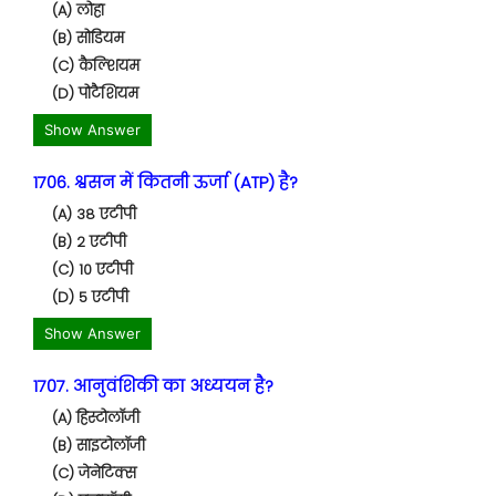
(A) लोहा
(B) सोडियम
(C) कैल्शियम
(D) पोटैशियम
Show Answer
1706. श्वसन में कितनी ऊर्जा (ATP) है?
(A) 38 एटीपी
(B) 2 एटीपी
(C) 10 एटीपी
(D) 5 एटीपी
Show Answer
1707. आनुवंशिकी का अध्ययन है?
(A) हिस्टोलॉजी
(B) साइटोलॉजी
(C) जेनेटिक्स