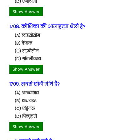
(D) एनाटॉमी
Show Answer
1708. कोशिका की आत्महत्या थैली है?
(A) लाइसोसोम
(B) केंद्रक
(C) राइबोसोम
(D) गॉल्जीकाय
Show Answer
1709. सबसे छोटी ग्रंथि है?
(A) अग्न्याशय
(B) थायराइड
(C) एड्रिनल
(D) पिट्यूटरी
Show Answer