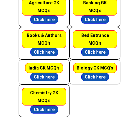
Agriculture GK
Banking GK
MCQ's
MCQ's
Click here
Click here
Books & Authors
Bed Entrance
MCQ's
MCQ's
Click here
Click here
India GK MCQ's
Biology GK MCQ's
Click here
Click here
Chemistry GK
MCQ's
Click here