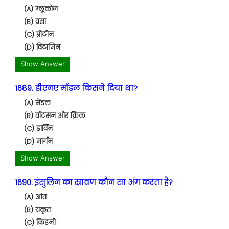
(A) ग्लूकोज
(B) वसा
(C) प्रोटीन
(D) विटामिन
Show Answer
1689. डीएनए मॉडल किसने दिया था?
(A) मेंडल
(B) वॉटसन और क्रिक
(C) डार्विन
(D) मार्गन
Show Answer
1690. इंसुलिन का स्रावण कौन सा अंग करता है?
(A) आंत
(B) यकृत
(C) किडनी