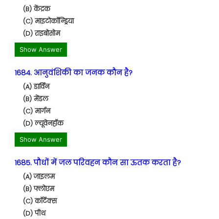
(B) केंद्रक
(C) माइटोकॉन्ड्रिया
(D) राइबोसोम
Show Answer
1684. आनुवंशिकी का जनक कौन है?
(A) डार्विन
(B) मेंडल
(C) मार्गन
(D) ल्यूवेनहॉक
Show Answer
1685. पौधों में जल परिवहन कौन सा ऊतक करता है?
(A) जाइलम
(B) फ्लोएम
(C) कॉर्टेक्स
(D) पीथ