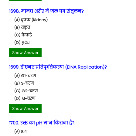
1698. मानव शरीर में जल का संतुलन?
(A) वृक्क (Kidney)
(B) यकृत
(C) फेफड़े
(D) हृदय
Show Answer
1699. डीएनए प्रतिकृतिकरण (DNA Replication)?
(A) G1-चरण
(B) S-चरण
(C) G2-चरण
(D) M-चरण
Show Answer
1700. रक्त का pH मान कितना है?
(A) 8.4