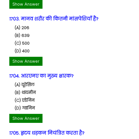
Show Answer
1703. मानव शरीर की कितनी मांसपेशियाँ हैं?
(A) 206
(B) 639
(C) 500
(D) 400
Show Answer
1704. आरएनए का मुख्य क्षारक?
(A) यूरेसिल
(B) थायमीन
(C) एडेनिन
(D) ग्वानिन
Show Answer
1705. हृदय धड़कन नियंत्रित करता है?