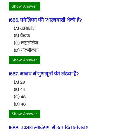
Show Answer
1686. कोशिका की 'आत्मघाती थैली' है?
(A) राइबोसोम
(B) केंद्रक
(C) लाइसोसोम
(D) गॉल्जीकाय
Show Answer
1687. मानव में गुणसूत्रों की संख्या है?
(A) 23
(B) 44
(C) 48
(D) 46
Show Answer
1688. प्रकाश संश्लेषण में उत्पादित भोजन?