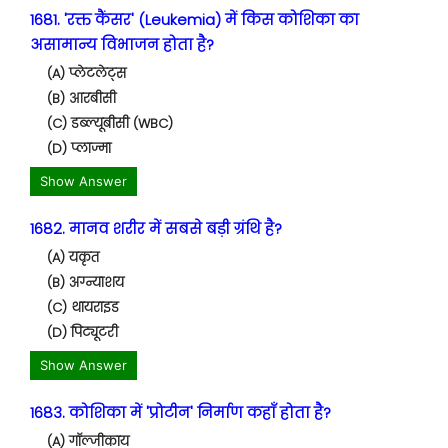
1681. 'रक्त कैंसर' (Leukemia) में किस कोशिका का
असामान्य विभाजन होता है?
(A) प्लेटलेट्स
(B) आरबीसी
(C) डब्ल्यूबीसी (WBC)
(D) प्लाज्मा
Show Answer
1682. मानव शरीर में सबसे बड़ी ग्रंथि है?
(A) यकृत
(B) अग्न्याशय
(C) थायराइड
(D) पिट्यूटरी
Show Answer
1683. कोशिका में 'प्रोटीन' निर्माण कहाँ होता है?
(A) गॉल्जीकाय