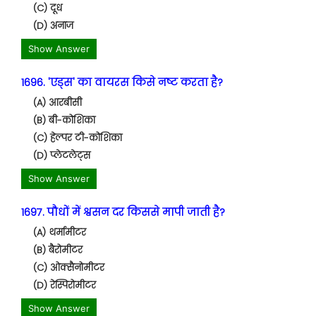
(C) दूध
(D) अनाज
Show Answer
1696. 'एड्स' का वायरस किसे नष्ट करता है?
(A) आरबीसी
(B) बी-कोशिका
(C) हेल्पर टी-कोशिका
(D) प्लेटलेट्स
Show Answer
1697. पौधों में श्वसन दर किससे मापी जाती है?
(A) थर्मामीटर
(B) बैरोमीटर
(C) ओक्सैनोमीटर
(D) रेस्पिरोमीटर
Show Answer