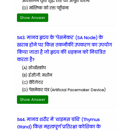
ऑक्सीजन युक्त शुद्ध रक्त की आपूर्ति करना
(D) मस्तिष्क को रक्त पहुँचाना
Show Answer
1143. मानव हृदय के 'पेसमेकर' (SA Node) के
खराब होने पर किस तकनीकी उपकरण का उपयोग
किया जाता है जो हृदय की धड़कन को नियंत्रित
करता है?
(A) स्टेथॉस्कोप
(B) ई.सी.जी. मशीन
(C) वेंटिलेटर
(D) पेसमेकर यंत्र (Artificial Pacemaker Device)
Show Answer
1144. मानव शरीर में 'थाइमस ग्रंथि' (Thymus
Gland) किस महत्वपूर्ण प्रतिरक्षा कोशिका के