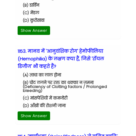
(B) डार्विन
(C) मेंडल
(D) कुरोसावा
Show Answer
1153. मानव में 'आनुवंशिक रोग' हेमोफीलिया
(Hemophilia) के लक्षण क्या हैं, जिसे 'रॉयल
डिजीज' भी कहते हैं?
(A) त्वचा का लाल होना
(B) चोट लगने पर रक्त का थक्का न जमना
(Deficiency of Clotting factors / Prolonged
bleeding)
(C) मांसपेशियों में कमजोरी
(D) आँखों की रोशनी जाना
Show Answer