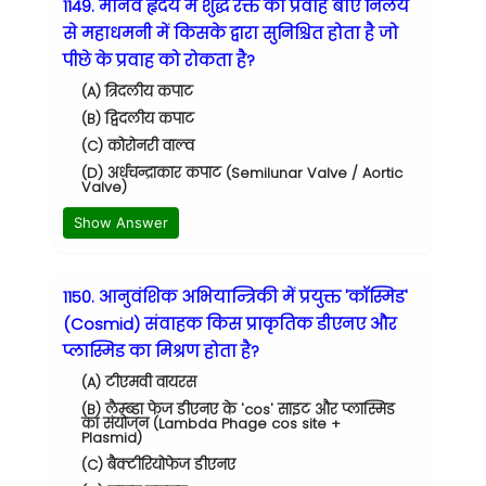
1149. मानव हृदय में शुद्ध रक्त का प्रवाह बाएँ निलय
से महाधमनी में किसके द्वारा सुनिश्चित होता है जो
पीछे के प्रवाह को रोकता है?
(A) त्रिदलीय कपाट
(B) द्विदलीय कपाट
(C) कोरोनरी वाल्व
(D) अर्धचन्द्राकार कपाट (Semilunar Valve / Aortic
Valve)
Show Answer
1150. आनुवंशिक अभियान्त्रिकी में प्रयुक्त 'कॉस्मिड'
(Cosmid) संवाहक किस प्राकृतिक डीएनए और
प्लास्मिड का मिश्रण होता है?
(A) टीएमवी वायरस
(B) लैम्ब्डा फेज डीएनए के 'cos' साइट और प्लास्मिड
का संयोजन (Lambda Phage cos site +
Plasmid)
(C) बैक्टीरियोफेज डीएनए