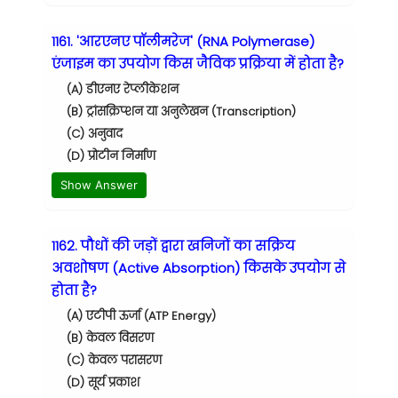
1161. 'आरएनए पॉलीमरेज' (RNA Polymerase)
एंजाइम का उपयोग किस जैविक प्रक्रिया में होता है?
(A) डीएनए रेप्लीकेशन
(B) ट्रांसक्रिप्शन या अनुलेखन (Transcription)
(C) अनुवाद
(D) प्रोटीन निर्माण
Show Answer
1162. पौधों की जड़ों द्वारा खनिजों का सक्रिय
अवशोषण (Active Absorption) किसके उपयोग से
होता है?
(A) एटीपी ऊर्जा (ATP Energy)
(B) केवल विसरण
(C) केवल परासरण
(D) सूर्य प्रकाश