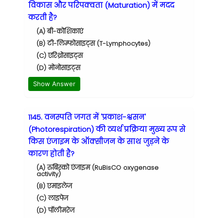
विकास और परिपक्वता (Maturation) में मदद
करती है?
(A) बी-कोशिकाएं
(B) टी-लिम्फोसाइट्स (T-Lymphocytes)
(C) एरिथ्रोसाइट्स
(D) मोनोसाइट्स
Show Answer
1145. वनस्पति जगत में 'प्रकाश-श्वसन'
(Photorespiration) की व्यर्थ प्रक्रिया मुख्य रूप से
किस एंजाइम के ऑक्सीजन के साथ जुड़ने के
कारण होती है?
(A) रुबिस्को एंजाइम (RuBisCO oxygenase
activity)
(B) एमाइलेज
(C) लाइपेज
(D) पॉलीमरेज