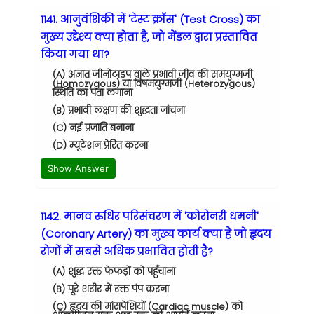
1141. आनुवंशिकी में 'टेस्ट क्रॉस' (Test Cross) का
मुख्य उद्देश्य क्या होता है, जो मेंडल द्वारा प्रस्तावित
किया गया था?
(A) अज्ञात जीनोटाइप वाले प्रभावी जीव की समयुग्मजी
(Homozygous) या विषमयुग्मजी (Heterozygous)
स्थिति का पता लगाना
(B) प्रभावी लक्षण की शुद्धता जांचना
(C) नई प्रजाति बनाना
(D) म्यूटेशन प्रेरित करना
Show Answer
1142. मानव रुधिर परिसंचरण में 'कोरोनरी धमनी'
(Coronary Artery) का मुख्य कार्य क्या है जो हृदय
रोगों में सबसे अधिक प्रभावित होती है?
(A) शुद्ध रक्त फेफड़ों को पहुँचाना
(B) पूरे शरीर में रक्त पंप करना
(C) हृदय की मांसपेशियों (Cardiac muscle) को