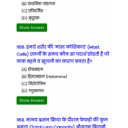
(B) प्राथमिक जाइलम
(C) एपिडर्मिस
(D) मृदूतक
Show Answer
1158. हमारे शरीर की 'मास्ट कोशिकाएं' (Mast
Cells) एलर्जी के समय कौन सा पदार्थ छोड़ती हैं जो
नाक बहने व खुजली का कारण बनता है?
(A) डोपामाइन
(B) हिस्टामाइन (Histamine)
(C) सिरोटोनिन
(D) ग्लूकागन
Show Answer
1159. मानव श्वसन क्रिया के दौरान फेफड़ों की कुल
क्षमता (Total Lung Capacity) औसतन कितनी