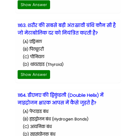
Show Answer
1163. शरीर की सबसे बड़ी अंतःस्रावी ग्रंथि कौन सी है
जो मेटाबोलिक दर को नियंत्रित करती है?
(A) एड्रिनल
(B) पिट्यूटरी
(C) पीनियल
(D) थायराइड (Thyroid)
Show Answer
1164. डीएनए की द्विकुंडली (Double Helix) में
नाइट्रोजन क्षारक आपस में कैसे जुड़ते हैं?
(A) पेप्टाइड बंध
(B) हाइड्रोजन बंध (Hydrogen Bonds)
(C) आयनिक बंध
(D) सहसंयोजक बंध