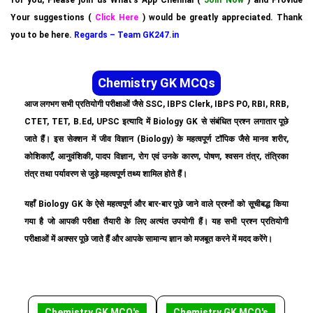
for you, Please join us What’s App Chennal (
Join Now
) and Provide
Your suggestions (
Click Here
) would be greatly appreciated. Thank
you to be here.
Regards – Team GK247.in
Chemistry GK MCQs
आज लगभग सभी प्रतियोगी परीक्षाओं जैसे SSC, IBPS Clerk, IBPS PO, RBI, RRB,
CTET, TET, B.Ed, UPSC इत्यादि में Biology GK से संबंधित प्रश्न लगातार पूछे
जाते हैं। इस सेक्शन में जीव विज्ञान (Biology) के महत्वपूर्ण टॉपिक जैसे मानव शरीर,
कोशिकाएँ, आनुवंशिकी, पादप विज्ञान, रोग एवं उनके कारण, पोषण, श्वसन तंत्र, तंत्रिका
तंत्र तथा पर्यावरण से जुड़े महत्वपूर्ण तथ्य शामिल होते हैं।
यहाँ Biology GK के ऐसे महत्वपूर्ण और बार-बार पूछे जाने वाले प्रश्नों को सूचीबद्ध किया
गया है जो आपकी परीक्षा तैयारी के लिए अत्यंत उपयोगी हैं। यह सभी प्रश्न प्रतियोगी
परीक्षाओं में अक्सर पूछे जाते हैं और आपके सामान्य ज्ञान को मजबूत करने में मदद करेंगे।
Chemistry GK MCQ's
Chemistry GK MCQ's