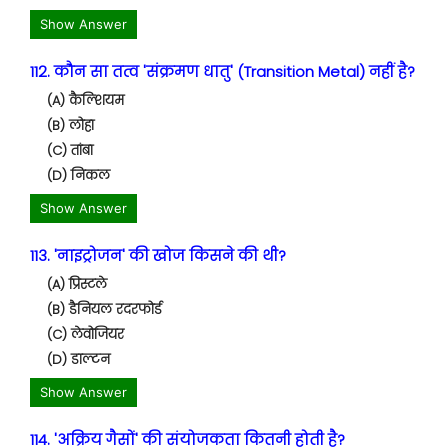
Show Answer
112. कौन सा तत्व 'संक्रमण धातु' (Transition Metal) नहीं है?
(A) कैल्शियम
(B) लोहा
(C) तांबा
(D) निकल
Show Answer
113. 'नाइट्रोजन' की खोज किसने की थी?
(A) प्रिस्टले
(B) डैनियल रदरफोर्ड
(C) लेवोजियर
(D) डाल्टन
Show Answer
114. 'अक्रिय गैसों' की संयोजकता कितनी होती है?