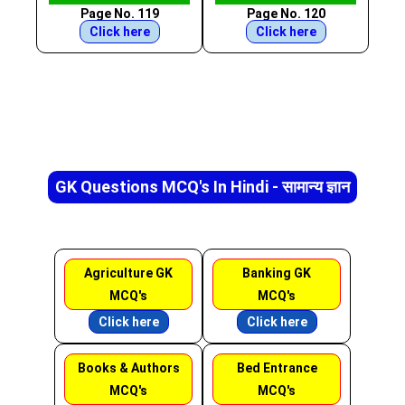
Page No. 119
Page No. 120
Click here
Click here
GK Questions MCQ's In Hindi - सामान्य ज्ञान
Agriculture GK
Banking GK
MCQ's
MCQ's
Click here
Click here
Books & Authors
Bed Entrance
MCQ's
MCQ's