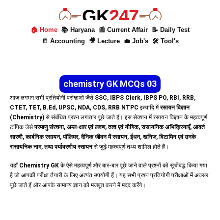
GK
247
🏠 Home
📚 Haryana
📰 Current Affair
📝 Daily Test
📒 Accounting
🎥 Lecture
💼 Job's
🛠 Tool's
chemistry GK MCQs 03
आज लगभग सभी प्रतियोगी परीक्षाओं जैसे
SSC, IBPS Clerk, IBPS PO, RBI, RRB,
CTET, TET, B.Ed, UPSC, NDA, CDS, RRB NTPC
इत्यादि में
रसायन विज्ञान
(Chemistry)
से संबंधित प्रश्न लगातार पूछे जाते हैं। इस सेक्शन में रसायन विज्ञान के महत्वपूर्ण
टॉपिक जैसे
परमाणु संरचना, अम्ल-क्षार एवं लवण, तत्व एवं यौगिक, रासायनिक अभिक्रियाएँ, आवर्त
सारणी, कार्बनिक रसायन, पॉलिमर, दैनिक जीवन में रसायन, ईंधन, खनिज, विटामिन एवं उनके
रासायनिक नाम, तथा पर्यावरणीय रसायन
से जुड़े महत्वपूर्ण तथ्य शामिल होते हैं।
यहाँ
Chemistry GK
के ऐसे महत्वपूर्ण और बार-बार पूछे जाने वाले प्रश्नों को सूचीबद्ध किया गया
है जो आपकी परीक्षा तैयारी के लिए अत्यंत उपयोगी हैं। यह सभी प्रश्न प्रतियोगी परीक्षाओं में अक्सर
पूछे जाते हैं और आपके सामान्य ज्ञान को मजबूत करने में मदद करेंगे।