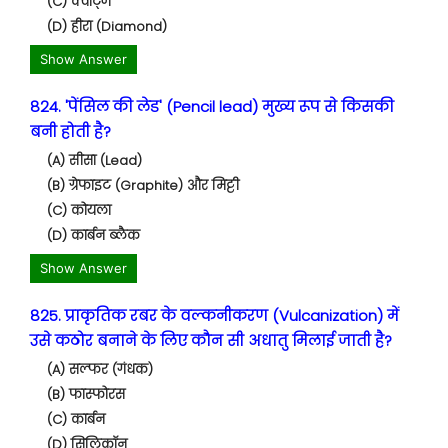
(C) क्वार्ट्ज
(D) हीरा (Diamond)
Show Answer
824. 'पेंसिल की लेड' (Pencil lead) मुख्य रूप से किसकी
बनी होती है?
(A) सीसा (Lead)
(B) ग्रेफाइट (Graphite) और मिट्टी
(C) कोयला
(D) कार्बन ब्लैक
Show Answer
825. प्राकृतिक रबर के वल्कनीकरण (Vulcanization) में
उसे कठोर बनाने के लिए कौन सी अधातु मिलाई जाती है?
(A) सल्फर (गंधक)
(B) फास्फोरस
(C) कार्बन
(D) सिलिकॉन