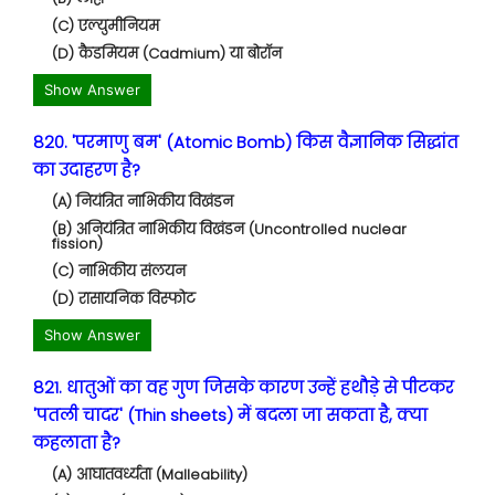
(C) एल्युमीनियम
(D) कैडमियम (Cadmium) या बोरॉन
Show Answer
820. 'परमाणु बम' (Atomic Bomb) किस वैज्ञानिक सिद्धांत
का उदाहरण है?
(A) नियंत्रित नाभिकीय विखंडन
(B) अनियंत्रित नाभिकीय विखंडन (Uncontrolled nuclear
fission)
(C) नाभिकीय संलयन
(D) रासायनिक विस्फोट
Show Answer
821. धातुओं का वह गुण जिसके कारण उन्हें हथौड़े से पीटकर
'पतली चादर' (Thin sheets) में बदला जा सकता है, क्या
कहलाता है?
(A) आघातवर्ध्यता (Malleability)