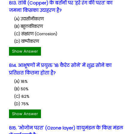
813. तांबे (Copper) के बर्तनों पर 'हरे रंग की परत' का
जमना किसका उदाहरण है?
(A) उदासीनीकरण
(B) बहुलकीकरण
(C) संक्षारण (Corrosion)
(D) वाष्पीकरण
Show Answer
814. आभूषणों में प्रयुक्त '18 कैरेट सोने' में शुद्ध सोने का
प्रतिशत कितना होता है?
(A) 18%
(B) 50%
(C) 82%
(D) 75%
Show Answer
815. 'ओजोन परत' (Ozone layer) वायुमंडल के किस मंडल