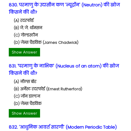
830. परमाणु के उदासीन कण 'न्यूट्रॉन' (Neutron) की खोज
किसने की थी?
(A) रदरफोर्ड
(B) जे. जे. थॉमसन
(C) गोल्डस्टीन
(D) जेम्स चैडविक (James Chadwick)
Show Answer
831. 'परमाणु के नाभिक' (Nucleus of an atom) की खोज
किसने की थी?
(A) नील्स बोर
(B) अर्नेस्ट रदरफोर्ड (Ernest Rutherford)
(C) जॉन डाल्टन
(D) जेम्स चैडविक
Show Answer
832. 'आधुनिक आवर्त सारणी' (Modern Periodic Table)