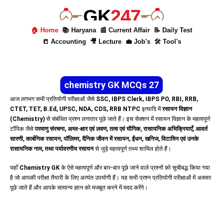
GK
247
🏠 Home
📚 Haryana
📰 Current Affair
📝 Daily Test
📒 Accounting
🎥 Lecture
💼 Job's
🛠 Tool's
chemistry GK MCQs 27
आज लगभग सभी प्रतियोगी परीक्षाओं जैसे
SSC, IBPS Clerk, IBPS PO, RBI, RRB,
CTET, TET, B.Ed, UPSC, NDA, CDS, RRB NTPC
इत्यादि में
रसायन विज्ञान
(Chemistry)
से संबंधित प्रश्न लगातार पूछे जाते हैं। इस सेक्शन में रसायन विज्ञान के महत्वपूर्ण
टॉपिक जैसे
परमाणु संरचना, अम्ल-क्षार एवं लवण, तत्व एवं यौगिक, रासायनिक अभिक्रियाएँ, आवर्त
सारणी, कार्बनिक रसायन, पॉलिमर, दैनिक जीवन में रसायन, ईंधन, खनिज, विटामिन एवं उनके
रासायनिक नाम, तथा पर्यावरणीय रसायन
से जुड़े महत्वपूर्ण तथ्य शामिल होते हैं।
यहाँ
Chemistry GK
के ऐसे महत्वपूर्ण और बार-बार पूछे जाने वाले प्रश्नों को सूचीबद्ध किया गया
है जो आपकी परीक्षा तैयारी के लिए अत्यंत उपयोगी हैं। यह सभी प्रश्न प्रतियोगी परीक्षाओं में अक्सर
पूछे जाते हैं और आपके सामान्य ज्ञान को मजबूत करने में मदद करेंगे।