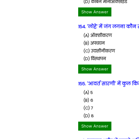
(D) कार्बन मोनोऑक्साइड
Show Answer
154. 'लोहे' में जंग लगना कौन 
(A) ऑक्सीकरण
(B) अपचयन
(C) उदासीनीकरण
(D) विस्थापन
Show Answer
155. 'आवर्त सारणी' में कुल कि
(A) 5
(B) 6
(C) 7
(D) 8
Show Answer