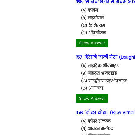
156. 'मानव' शरीर में सबसे अ
(A) कार्बन
(B) नाइट्रोजन
(C) कैल्शियम
(D) ऑक्सीजन
Show Answer
157. 'हँसाने वाली गैस' (La
(A) नाइट्रिक ऑक्साइड
(B) नाइट्रस ऑक्साइड
(C) नाइट्रोजन डाइऑक्साइड
(D) अमोनिया
Show Answer
158. 'नीला थोथा' (Blue Vitriol
(A) कॉपर सल्फेट
(B) आयरन सल्फेट