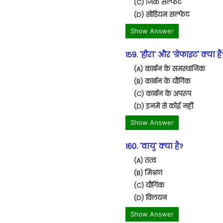
(C) जिंक सल्फेट
(D) सोडियम सल्फेट
Show Answer
159. 'हीरा' और 'ग्रेफाइट' क्या हैं
(A) कार्बन के समस्थानिक
(B) कार्बन के यौगिक
(C) कार्बन के अपरूप
(D) इनमें से कोई नहीं
Show Answer
160. 'वायु' क्या है?
(A) तत्व
(B) मिश्रण
(C) यौगिक
(D) विलयन
Show Answer