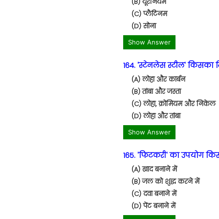
(B) यूरेनियम
(C) प्लैटिनम
(D) सोना
Show Answer
164. 'स्टेनलेस स्टील' किसका म
(A) लोहा और कार्बन
(B) तांबा और जस्ता
(C) लोहा, क्रोमियम और निकेल
(D) लोहा और तांबा
Show Answer
165. 'फिटकरी' का उपयोग किस
(A) खाद बनाने में
(B) जल को शुद्ध करने में
(C) दवा बनाने में
(D) पेंट बनाने में