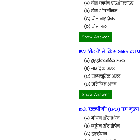
(A) ठोस कार्बन डाइऑक्साइड
(B) ठोस ऑक्सीजन
(C) ठोस नाइट्रोजन
(D) ठोस जल
Show Answer
152. 'बैटरी' में किस अम्ल का 
(A) हाइड्रोक्लोरिक अम्ल
(B) नाइट्रिक अम्ल
(C) सल्फ्यूरिक अम्ल
(D) एसिटिक अम्ल
Show Answer
153. 'एलपीजी' (LPG) का मुख्य
(A) मीथेन और एथेन
(B) ब्यूटेन और प्रोपेन
(C) हाइड्रोजन