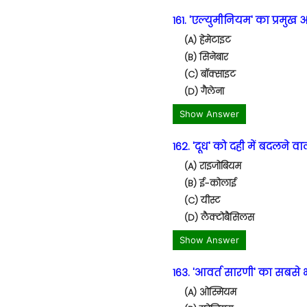
161. 'एल्युमीनियम' का प्रमुख 
(A) हेमेटाइट
(B) सिनेबार
(C) बॉक्साइट
(D) गैलेना
Show Answer
162. 'दूध' को दही में बदलने व
(A) राइजोबियम
(B) ई-कोलाई
(C) यीस्ट
(D) लैक्टोबैसिलस
Show Answer
163. 'आवर्त सारणी' का सबसे भ
(A) ओस्मियम