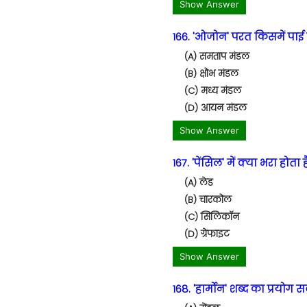
Show Answer
166. 'ओजोन' परत किसमें पाई 
(A) समताप मंडल
(B) क्षोभ मंडल
(C) मध्य मंडल
(D) आयन मंडल
Show Answer
167. 'पेंसिल' में क्या भरा होता ह
(A) लेड
(B) चारकोल
(C) सिलिकॉन
(D) ग्रेफाइट
Show Answer
168. 'हार्मोन' शब्द का प्रयोग