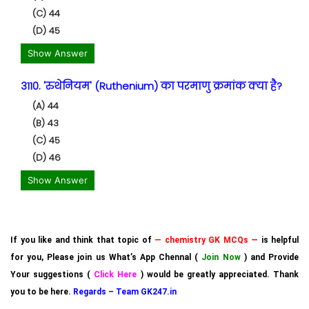
(C) 44
(D) 45
Show Answer
3110. 'रुथेनियम' (Ruthenium) का परमाणु क्रमांक क्या है?
(A) 44
(B) 43
(C) 45
(D) 46
Show Answer
If you like and think that topic of
— chemistry GK MCQs —
is helpful
for you, Please join us What’s App Chennal (
Join Now
) and Provide
Your suggestions (
Click Here
) would be greatly appreciated. Thank
you to be here.
Regards – Team GK247.in