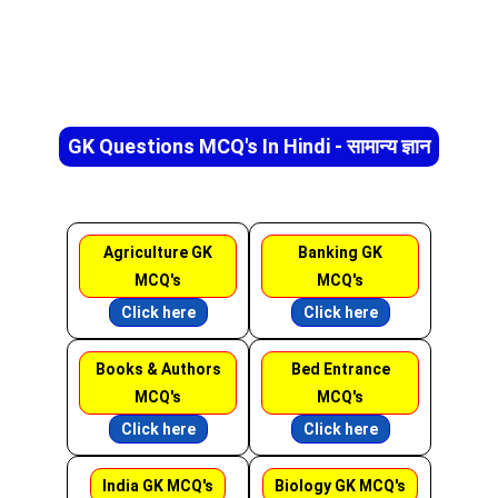
GK Questions MCQ's In Hindi - सामान्य ज्ञान
Agriculture GK
Banking GK
MCQ's
MCQ's
Click here
Click here
Books & Authors
Bed Entrance
MCQ's
MCQ's
Click here
Click here
India GK MCQ's
Biology GK MCQ's