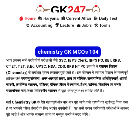
GK
247
🏠 Home
📚 Haryana
📰 Current Affair
📝 Daily Test
📒 Accounting
🎥 Lecture
💼 Job's
🛠 Tool's
chemistry GK MCQs 104
आज लगभग सभी प्रतियोगी परीक्षाओं जैसे
SSC, IBPS Clerk, IBPS PO, RBI, RRB,
CTET, TET, B.Ed, UPSC, NDA, CDS, RRB NTPC
इत्यादि में
रसायन विज्ञान
(Chemistry)
से संबंधित प्रश्न लगातार पूछे जाते हैं। इस सेक्शन में रसायन विज्ञान के महत्वपूर्ण
टॉपिक जैसे
परमाणु संरचना, अम्ल-क्षार एवं लवण, तत्व एवं यौगिक, रासायनिक अभिक्रियाएँ, आवर्त
सारणी, कार्बनिक रसायन, पॉलिमर, दैनिक जीवन में रसायन, ईंधन, खनिज, विटामिन एवं उनके
रासायनिक नाम, तथा पर्यावरणीय रसायन
से जुड़े महत्वपूर्ण तथ्य शामिल होते हैं।
यहाँ
Chemistry GK
के ऐसे महत्वपूर्ण और बार-बार पूछे जाने वाले प्रश्नों को सूचीबद्ध किया गया
है जो आपकी परीक्षा तैयारी के लिए अत्यंत उपयोगी हैं। यह सभी प्रश्न प्रतियोगी परीक्षाओं में अक्सर
पूछे जाते हैं और आपके सामान्य ज्ञान को मजबूत करने में मदद करेंगे।