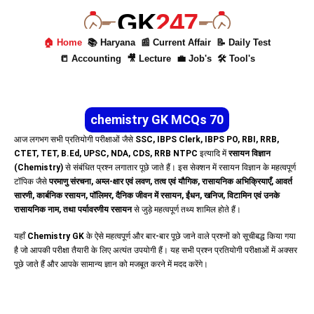
GK
247
🏠 Home
📚 Haryana
📰 Current Affair
📝 Daily Test
📒 Accounting
🎥 Lecture
💼 Job's
🛠 Tool's
chemistry GK MCQs 70
आज लगभग सभी प्रतियोगी परीक्षाओं जैसे
SSC, IBPS Clerk, IBPS PO, RBI, RRB,
CTET, TET, B.Ed, UPSC, NDA, CDS, RRB NTPC
इत्यादि में
रसायन विज्ञान
(Chemistry)
से संबंधित प्रश्न लगातार पूछे जाते हैं। इस सेक्शन में रसायन विज्ञान के महत्वपूर्ण
टॉपिक जैसे
परमाणु संरचना, अम्ल-क्षार एवं लवण, तत्व एवं यौगिक, रासायनिक अभिक्रियाएँ, आवर्त
सारणी, कार्बनिक रसायन, पॉलिमर, दैनिक जीवन में रसायन, ईंधन, खनिज, विटामिन एवं उनके
रासायनिक नाम, तथा पर्यावरणीय रसायन
से जुड़े महत्वपूर्ण तथ्य शामिल होते हैं।
यहाँ
Chemistry GK
के ऐसे महत्वपूर्ण और बार-बार पूछे जाने वाले प्रश्नों को सूचीबद्ध किया गया
है जो आपकी परीक्षा तैयारी के लिए अत्यंत उपयोगी हैं। यह सभी प्रश्न प्रतियोगी परीक्षाओं में अक्सर
पूछे जाते हैं और आपके सामान्य ज्ञान को मजबूत करने में मदद करेंगे।