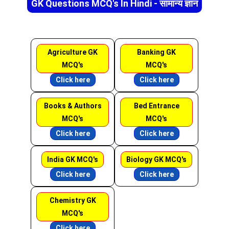
GK Questions MCQ's In Hindi - सामान्य ज्ञान
Agriculture GK
Banking GK
MCQ's
MCQ's
Click here
Click here
Books & Authors
Bed Entrance
MCQ's
MCQ's
Click here
Click here
India GK MCQ's
Biology GK MCQ's
Click here
Click here
Chemistry GK
MCQ's
Click here