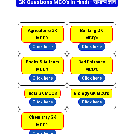
GK Questions MCQ's In Hindi - सामान्य ज्ञान
Agriculture GK
Banking GK
MCQ's
MCQ's
Click here
Click here
Books & Authors
Bed Entrance
MCQ's
MCQ's
Click here
Click here
India GK MCQ's
Biology GK MCQ's
Click here
Click here
Chemistry GK
MCQ's
Click here