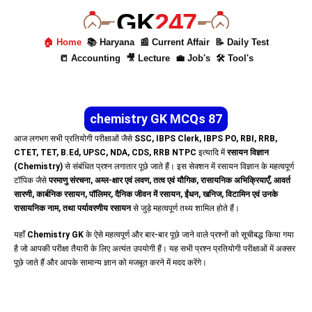
GK
247
🏠 Home
📚 Haryana
📰 Current Affair
📝 Daily Test
📒 Accounting
🎥 Lecture
💼 Job's
🛠 Tool's
chemistry GK MCQs 87
आज लगभग सभी प्रतियोगी परीक्षाओं जैसे
SSC, IBPS Clerk, IBPS PO, RBI, RRB,
CTET, TET, B.Ed, UPSC, NDA, CDS, RRB NTPC
इत्यादि में
रसायन विज्ञान
(Chemistry)
से संबंधित प्रश्न लगातार पूछे जाते हैं। इस सेक्शन में रसायन विज्ञान के महत्वपूर्ण
टॉपिक जैसे
परमाणु संरचना, अम्ल-क्षार एवं लवण, तत्व एवं यौगिक, रासायनिक अभिक्रियाएँ, आवर्त
सारणी, कार्बनिक रसायन, पॉलिमर, दैनिक जीवन में रसायन, ईंधन, खनिज, विटामिन एवं उनके
रासायनिक नाम, तथा पर्यावरणीय रसायन
से जुड़े महत्वपूर्ण तथ्य शामिल होते हैं।
यहाँ
Chemistry GK
के ऐसे महत्वपूर्ण और बार-बार पूछे जाने वाले प्रश्नों को सूचीबद्ध किया गया
है जो आपकी परीक्षा तैयारी के लिए अत्यंत उपयोगी हैं। यह सभी प्रश्न प्रतियोगी परीक्षाओं में अक्सर
पूछे जाते हैं और आपके सामान्य ज्ञान को मजबूत करने में मदद करेंगे।