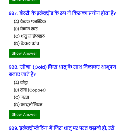
987. 'बैटरी' के इलेक्ट्रोड के रूप में किसका प्रयोग होता है?
(A) केवल प्लास्टिक
(B) केवल रबर
(C) धातु या ग्रेफाइट
(D) केवल कांच
Show Answer
988. 'सोना' (Gold) किस धातु के साथ मिलाकर आभूषण
बनाए जाते हैं?
(A) लोहा
(B) तांबा (Copper)
(C) जस्ता
(D) एल्युमीनियम
Show Answer
989. 'इलेक्ट्रोप्लेटिंग' में जिस धातु पर परत चढ़ानी हो, उसे