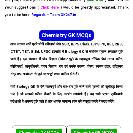
for you, Please join us What’s App Chennal (
Join Now
) and Provide
Your suggestions (
Click Here
) would be greatly appreciated. Thank
you to be here.
Regards – Team GK247.in
Chemistry GK MCQs
आज लगभग सभी प्रतियोगी परीक्षाओं जैसे SSC, IBPS Clerk, IBPS PO, RBI, RRB,
CTET, TET, B.Ed, UPSC इत्यादि में Biology GK से संबंधित प्रश्न लगातार पूछे
जाते हैं। इस सेक्शन में जीव विज्ञान (Biology) के महत्वपूर्ण टॉपिक जैसे मानव शरीर,
कोशिकाएँ, आनुवंशिकी, पादप विज्ञान, रोग एवं उनके कारण, पोषण, श्वसन तंत्र, तंत्रिका
तंत्र तथा पर्यावरण से जुड़े महत्वपूर्ण तथ्य शामिल होते हैं।
यहाँ Biology GK के ऐसे महत्वपूर्ण और बार-बार पूछे जाने वाले प्रश्नों को सूचीबद्ध किया
गया है जो आपकी परीक्षा तैयारी के लिए अत्यंत उपयोगी हैं। यह सभी प्रश्न प्रतियोगी
परीक्षाओं में अक्सर पूछे जाते हैं और आपके सामान्य ज्ञान को मजबूत करने में मदद करेंगे।
Chemistry GK MCQ's
Chemistry GK MCQ's