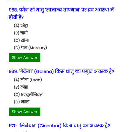
968. कौन सी धातु 'सामान्य तापमान' पर द्रव अवस्था में
होती है?
(A) लोहा
(B) चांदी
(C) सोना
(D) पारा (Mercury)
Show Answer
969. 'गेलेना' (Galena) किस धातु का प्रमुख अयस्क है?
(A) सीसा (Lead)
(B) लोहा
(C) एल्युमीनियम
(D) जस्ता
Show Answer
970. 'सिनेबार' (Cinnabar) किस धातु का अयस्क है?