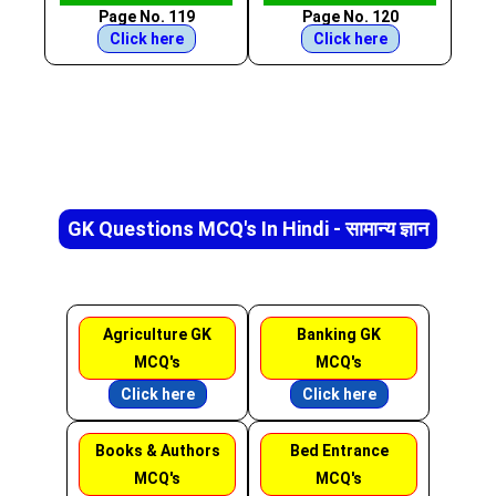
Page No. 119
Page No. 120
Click here
Click here
GK Questions MCQ's In Hindi - सामान्य ज्ञान
Agriculture GK
Banking GK
MCQ's
MCQ's
Click here
Click here
Books & Authors
Bed Entrance
MCQ's
MCQ's