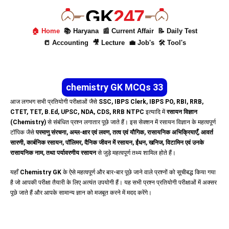
GK
247
🏠 Home
📚 Haryana
📰 Current Affair
📝 Daily Test
📒 Accounting
🎥 Lecture
💼 Job's
🛠 Tool's
chemistry GK MCQs 33
आज लगभग सभी प्रतियोगी परीक्षाओं जैसे
SSC, IBPS Clerk, IBPS PO, RBI, RRB,
CTET, TET, B.Ed, UPSC, NDA, CDS, RRB NTPC
इत्यादि में
रसायन विज्ञान
(Chemistry)
से संबंधित प्रश्न लगातार पूछे जाते हैं। इस सेक्शन में रसायन विज्ञान के महत्वपूर्ण
टॉपिक जैसे
परमाणु संरचना, अम्ल-क्षार एवं लवण, तत्व एवं यौगिक, रासायनिक अभिक्रियाएँ, आवर्त
सारणी, कार्बनिक रसायन, पॉलिमर, दैनिक जीवन में रसायन, ईंधन, खनिज, विटामिन एवं उनके
रासायनिक नाम, तथा पर्यावरणीय रसायन
से जुड़े महत्वपूर्ण तथ्य शामिल होते हैं।
यहाँ
Chemistry GK
के ऐसे महत्वपूर्ण और बार-बार पूछे जाने वाले प्रश्नों को सूचीबद्ध किया गया
है जो आपकी परीक्षा तैयारी के लिए अत्यंत उपयोगी हैं। यह सभी प्रश्न प्रतियोगी परीक्षाओं में अक्सर
पूछे जाते हैं और आपके सामान्य ज्ञान को मजबूत करने में मदद करेंगे।