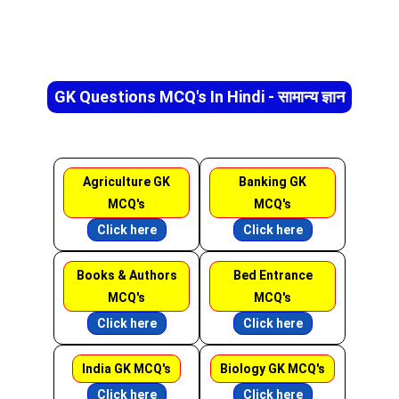
GK Questions MCQ's In Hindi - सामान्य ज्ञान
Agriculture GK
Banking GK
MCQ's
MCQ's
Click here
Click here
Books & Authors
Bed Entrance
MCQ's
MCQ's
Click here
Click here
India GK MCQ's
Biology GK MCQ's
Click here
Click here