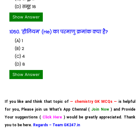
(D) समूह 18
Show Answer
1050. 'हीलियम' (He) का परमाणु क्रमांक क्या है?
(A) 1
(B) 2
(C) 4
(D) 8
Show Answer
If you like and think that topic of
— chemistry GK MCQs —
is helpful
for you, Please join us What’s App Chennal (
Join Now
) and Provide
Your suggestions (
Click Here
) would be greatly appreciated. Thank
you to be here.
Regards – Team GK247.in