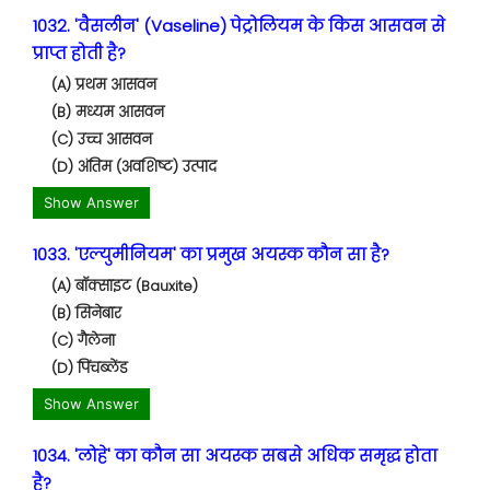
1032. 'वैसलीन' (Vaseline) पेट्रोलियम के किस आसवन से
प्राप्त होती है?
(A) प्रथम आसवन
(B) मध्यम आसवन
(C) उच्च आसवन
(D) अंतिम (अवशिष्ट) उत्पाद
Show Answer
1033. 'एल्युमीनियम' का प्रमुख अयस्क कौन सा है?
(A) बॉक्साइट (Bauxite)
(B) सिनेबार
(C) गैलेना
(D) पिंचब्लेंड
Show Answer
1034. 'लोहे' का कौन सा अयस्क सबसे अधिक समृद्ध होता
है?