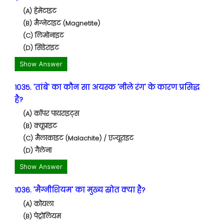
(A) हेमेटाइट
(B) मैग्नेटाइट (Magnetite)
(C) लिमोनाइट
(D) सिडेराइट
Show Answer
1035. 'तांबे' का कौन सा अयस्क 'नीले रंग' के कारण प्रसिद्ध
है?
(A) कॉपर पायराइट्स
(B) क्यूप्राइट
(C) मैलाकाइट (Malachite) / एज्यूराइट
(D) गैलेना
Show Answer
1036. 'मैग्नीशियम' का मुख्य स्रोत क्या है?
(A) कोयला
(B) पेट्रोलियम