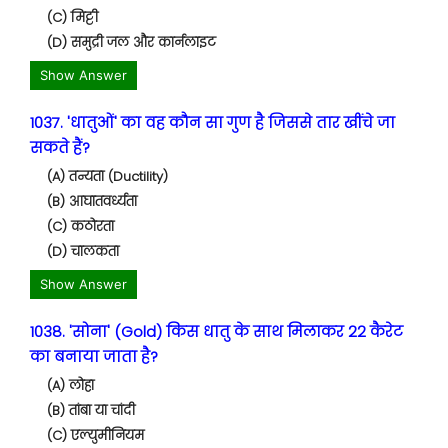
(C) मिट्टी
(D) समुद्री जल और कार्नलाइट
Show Answer
1037. 'धातुओं' का वह कौन सा गुण है जिससे तार खींचे जा
सकते हैं?
(A) तन्यता (Ductility)
(B) आघातवर्ध्यता
(C) कठोरता
(D) चालकता
Show Answer
1038. 'सोना' (Gold) किस धातु के साथ मिलाकर 22 कैरेट
का बनाया जाता है?
(A) लोहा
(B) तांबा या चांदी
(C) एल्युमीनियम