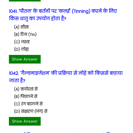
1041. 'पीतल' के बर्तनों पर 'कलई' (Tinning) करने के लिए
किस धातु का उपयोग होता है?
(A) सीसा
(B) टिन (Tin)
(C) जस्ता
(D) लोहा
Show Answer
1042. 'गैल्वनाइजेशन' की प्रक्रिया से लोहे को किससे बचाया
जाता है?
(A) कठोरता से
(B) पिघलने से
(C) रंग बदलने से
(D) संक्षारण (जंग) से
Show Answer