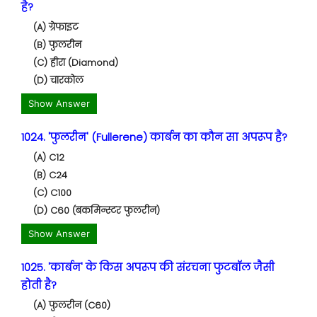
है?
(A) ग्रेफाइट
(B) फुलरीन
(C) हीरा (Diamond)
(D) चारकोल
Show Answer
1024. 'फुलरीन' (Fullerene) कार्बन का कौन सा अपरूप है?
(A) C12
(B) C24
(C) C100
(D) C60 (बकमिन्स्टर फुलरीन)
Show Answer
1025. 'कार्बन' के किस अपरूप की संरचना फुटबॉल जैसी
होती है?
(A) फुलरीन (C60)