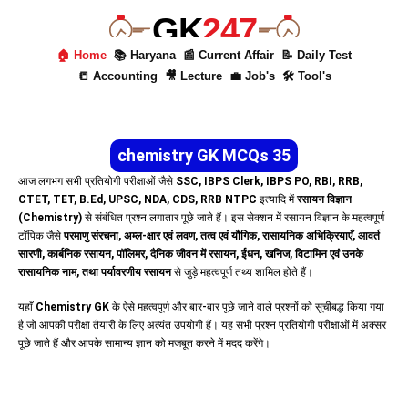
GK
247
🏠 Home
📚 Haryana
📰 Current Affair
📝 Daily Test
📒 Accounting
🎥 Lecture
💼 Job's
🛠 Tool's
chemistry GK MCQs 35
आज लगभग सभी प्रतियोगी परीक्षाओं जैसे
SSC, IBPS Clerk, IBPS PO, RBI, RRB,
CTET, TET, B.Ed, UPSC, NDA, CDS, RRB NTPC
इत्यादि में
रसायन विज्ञान
(Chemistry)
से संबंधित प्रश्न लगातार पूछे जाते हैं। इस सेक्शन में रसायन विज्ञान के महत्वपूर्ण
टॉपिक जैसे
परमाणु संरचना, अम्ल-क्षार एवं लवण, तत्व एवं यौगिक, रासायनिक अभिक्रियाएँ, आवर्त
सारणी, कार्बनिक रसायन, पॉलिमर, दैनिक जीवन में रसायन, ईंधन, खनिज, विटामिन एवं उनके
रासायनिक नाम, तथा पर्यावरणीय रसायन
से जुड़े महत्वपूर्ण तथ्य शामिल होते हैं।
यहाँ
Chemistry GK
के ऐसे महत्वपूर्ण और बार-बार पूछे जाने वाले प्रश्नों को सूचीबद्ध किया गया
है जो आपकी परीक्षा तैयारी के लिए अत्यंत उपयोगी हैं। यह सभी प्रश्न प्रतियोगी परीक्षाओं में अक्सर
पूछे जाते हैं और आपके सामान्य ज्ञान को मजबूत करने में मदद करेंगे।