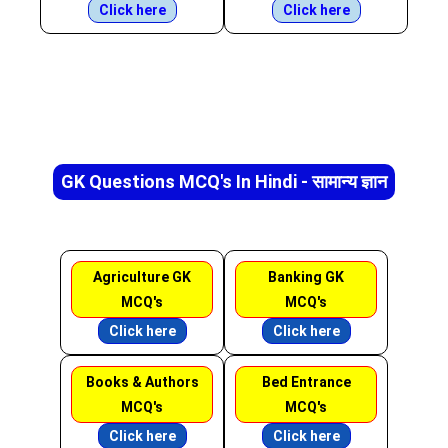
Click here
Click here
GK Questions MCQ's In Hindi - सामान्य ज्ञान
Agriculture GK
Banking GK
MCQ's
MCQ's
Click here
Click here
Books & Authors
Bed Entrance
MCQ's
MCQ's
Click here
Click here