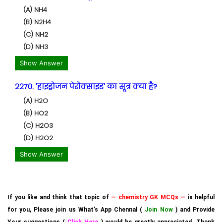
(A) NH4
(B) N2H4
(C) NH2
(D) NH3
Show Answer
2270. 'हाइड्रोजन पेरोक्साइड' का सूत्र क्या है?
(A) H2O
(B) HO2
(C) H2O3
(D) H2O2
Show Answer
If you like and think that topic of
— chemistry GK MCQs —
is helpful
for you, Please join us What’s App Chennal (
Join Now
) and Provide