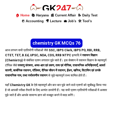
GK
247
🏠 Home
📚 Haryana
📰 Current Affair
📝 Daily Test
📒 Accounting
🎥 Lecture
💼 Job's
🛠 Tool's
chemistry GK MCQs 76
आज लगभग सभी प्रतियोगी परीक्षाओं जैसे
SSC, IBPS Clerk, IBPS PO, RBI, RRB,
CTET, TET, B.Ed, UPSC, NDA, CDS, RRB NTPC
इत्यादि में
रसायन विज्ञान
(Chemistry)
से संबंधित प्रश्न लगातार पूछे जाते हैं। इस सेक्शन में रसायन विज्ञान के महत्वपूर्ण
टॉपिक जैसे
परमाणु संरचना, अम्ल-क्षार एवं लवण, तत्व एवं यौगिक, रासायनिक अभिक्रियाएँ, आवर्त
सारणी, कार्बनिक रसायन, पॉलिमर, दैनिक जीवन में रसायन, ईंधन, खनिज, विटामिन एवं उनके
रासायनिक नाम, तथा पर्यावरणीय रसायन
से जुड़े महत्वपूर्ण तथ्य शामिल होते हैं।
यहाँ
Chemistry GK
के ऐसे महत्वपूर्ण और बार-बार पूछे जाने वाले प्रश्नों को सूचीबद्ध किया गया
है जो आपकी परीक्षा तैयारी के लिए अत्यंत उपयोगी हैं। यह सभी प्रश्न प्रतियोगी परीक्षाओं में अक्सर
पूछे जाते हैं और आपके सामान्य ज्ञान को मजबूत करने में मदद करेंगे।