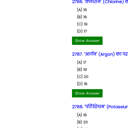
2786. 'क्लोरीन' (Chlorine) क
(A) 16
(B) 18
(C) 19
(D) 17
Show Answer
2787. 'आर्गन' (Argon) का परम
(A) 17
(B) 19
(C) 20
(D) 18
Show Answer
2788. 'पोटैशियम' (Potassium
(A) 18
(B) 20