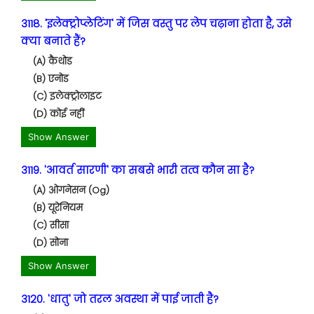
3118. 'इलेक्ट्रोप्लेटिंग' में जिस वस्तु पर लेप चढ़ाना होता है, उसे
क्या बनाते हैं?
(A) कैथोड
(B) एनोड
(C) इलेक्ट्रोलाइट
(D) कोई नहीं
Show Answer
3119. 'आवर्त सारणी' का सबसे भारी तत्व कौन सा है?
(A) ओगनेसन (Og)
(B) यूरेनियम
(C) सीसा
(D) सोना
Show Answer
3120. 'धातु' जो तरल अवस्था में पाई जाती है?