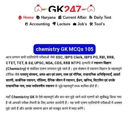
GK
247
🏠 Home
📚 Haryana
📰 Current Affair
📝 Daily Test
📒 Accounting
🎥 Lecture
💼 Job's
🛠 Tool's
chemistry GK MCQs 105
आज लगभग सभी प्रतियोगी परीक्षाओं जैसे
SSC, IBPS Clerk, IBPS PO, RBI, RRB,
CTET, TET, B.Ed, UPSC, NDA, CDS, RRB NTPC
इत्यादि में
रसायन विज्ञान
(Chemistry)
से संबंधित प्रश्न लगातार पूछे जाते हैं। इस सेक्शन में रसायन विज्ञान के महत्वपूर्ण
टॉपिक जैसे
परमाणु संरचना, अम्ल-क्षार एवं लवण, तत्व एवं यौगिक, रासायनिक अभिक्रियाएँ, आवर्त
सारणी, कार्बनिक रसायन, पॉलिमर, दैनिक जीवन में रसायन, ईंधन, खनिज, विटामिन एवं उनके
रासायनिक नाम, तथा पर्यावरणीय रसायन
से जुड़े महत्वपूर्ण तथ्य शामिल होते हैं।
यहाँ
Chemistry GK
के ऐसे महत्वपूर्ण और बार-बार पूछे जाने वाले प्रश्नों को सूचीबद्ध किया गया
है जो आपकी परीक्षा तैयारी के लिए अत्यंत उपयोगी हैं। यह सभी प्रश्न प्रतियोगी परीक्षाओं में अक्सर
पूछे जाते हैं और आपके सामान्य ज्ञान को मजबूत करने में मदद करेंगे।