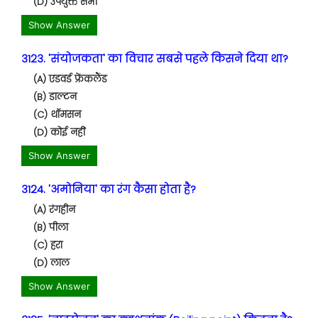
(D) उपर्युक्त सभी
Show Answer
3123. 'संयोजकता' का विचार सबसे पहले किसने दिया था?
(A) एडवर्ड फ्रेंकलैंड
(B) डाल्टन
(C) थॉमसन
(D) कोई नहीं
Show Answer
3124. 'अमोनिया' का रंग कैसा होता है?
(A) रंगहीन
(B) पीला
(C) हरा
(D) लाल
Show Answer