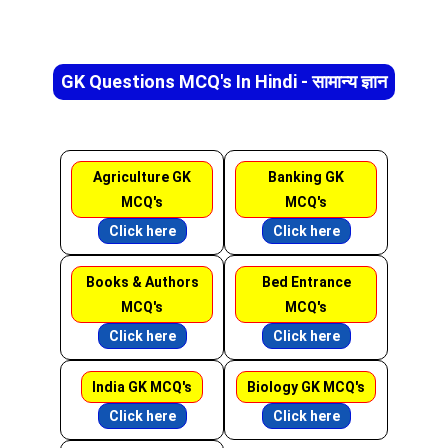
GK Questions MCQ's In Hindi - सामान्य ज्ञान
Agriculture GK
Banking GK
MCQ's
MCQ's
Click here
Click here
Books & Authors
Bed Entrance
MCQ's
MCQ's
Click here
Click here
India GK MCQ's
Biology GK MCQ's
Click here
Click here