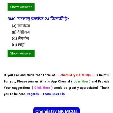
Show Answer
3140. 'परमाणु क्रमांक' 24 किसकी है?
(A) क्रोमियम
(B) वैनेडियम
(C) मैंगनीज
(D) लोहा
Show Answer
If you like and think that topic of
— chemistry GK MCQs —
is helpful
for you, Please join us What’s App Chennal (
Join Now
) and Provide
Your suggestions (
Click Here
) would be greatly appreciated. Thank
you to be here.
Regards – Team GK247.in
Chemistry GK MCQs