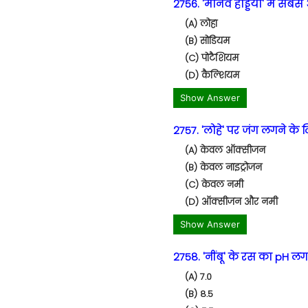
2756. 'मानव हड्डियों' में सबस
(A) लोहा
(B) सोडियम
(C) पोटैशियम
(D) कैल्शियम
Show Answer
2757. 'लोहे' पर जंग लगने के लि
(A) केवल ऑक्सीजन
(B) केवल नाइट्रोजन
(C) केवल नमी
(D) ऑक्सीजन और नमी
Show Answer
2758. 'नींबू' के रस का pH ल
(A) 7.0
(B) 8.5