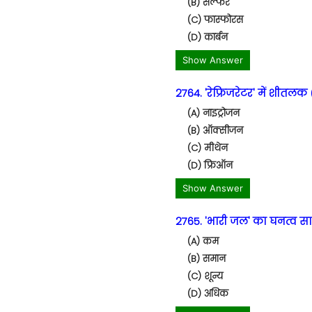
(B) सल्फर
(C) फास्फोरस
(D) कार्बन
Show Answer
2764. 'रेफ्रिजरेटर' में शीतलक
(A) नाइट्रोजन
(B) ऑक्सीजन
(C) मीथेन
(D) फ्रिऑन
Show Answer
2765. 'भारी जल' का घनत्व सा
(A) कम
(B) समान
(C) शून्य
(D) अधिक