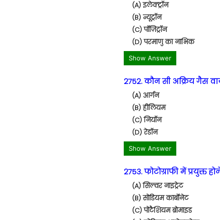
(A) इलेक्ट्रॉन
(B) न्यूट्रॉन
(C) पॉज़िट्रॉन
(D) परमाणु का नाभिक
Show Answer
2752. कौन सी अक्रिय गैस वायु
(A) आर्गन
(B) हीलियम
(C) नियॉन
(D) रेडॉन
Show Answer
2753. फोटोग्राफी में प्रयुक्
(A) सिल्वर नाइट्रेट
(B) सोडियम कार्बोनेट
(C) पोटैशियम ब्रोमाइड