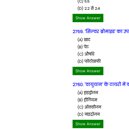
(C) 5.5
(D) 2.2 से 2.4
Show Answer
2759. 'सिल्वर ब्रोमाइड' का उ
(A) खाद
(B) पेंट
(C) औषधि
(D) फोटोग्राफी
Show Answer
2760. 'वायुयान' के टायरों में
(A) हाइड्रोजन
(B) हीलियम
(C) ऑक्सीजन
(D) नाइट्रोजन
Show Answer