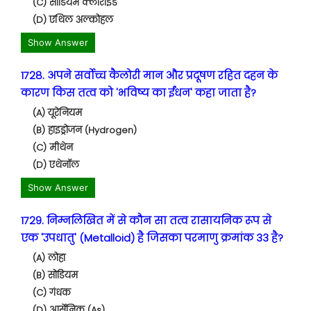
(C) सोडियम क्लोराइड
(D) एथिल अल्कोहल
Show Answer
1728. अपने सर्वोच्च कैलोरी मान और प्रदूषण रहित दहन के
कारण किस तत्व को 'भविष्य का ईंधन' कहा जाता है?
(A) यूरेनियम
(B) हाइड्रोजन (Hydrogen)
(C) मीथेन
(D) एथेनॉल
Show Answer
1729. निम्नलिखित में से कौन सा तत्व रासायनिक रूप से
एक 'उपधातु' (Metalloid) है जिसका परमाणु क्रमांक 33 है?
(A) लोहा
(B) सोडियम
(C) गंधक
(D) आर्सेनिक (As)