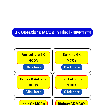
GK Questions MCQ's In Hindi - सामान्य ज्ञान
Agriculture GK
Banking GK
MCQ's
MCQ's
Click here
Click here
Books & Authors
Bed Entrance
MCQ's
MCQ's
Click here
Click here
India GK MCQ's
Biology GK MCQ's