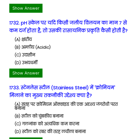
Show Answer
1732. pH स्केल पर यदि किसी जलीय विलयन का मान 7 से
कम दर्ज होता है, तो उसकी रासायनिक प्रकृति कैसी होती है?
(A) क्षारीय
(B) अम्लीय (Acidic)
(C) उदासीन
(D) उभयधर्मी
Show Answer
1733. स्टेनलेस स्टील (Stainless Steel) में 'क्रोमियम'
मिलाने का मुख्य तकनीकी उद्देश्य क्या है?
(A) सतह पर क्रोमियम ऑक्साइड की एक अदृश्य जंगरोधी परत
बनाना
(B) स्टील को चुंबकीय बनाना
(C) गलनांक को अत्यधिक कम करना
(D) स्टील को रबर की तरह लचीला बनाना