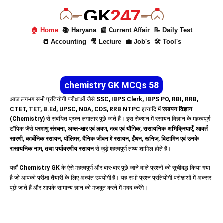
GK
247
🏠 Home
📚 Haryana
📰 Current Affair
📝 Daily Test
📒 Accounting
🎥 Lecture
💼 Job's
🛠 Tool's
chemistry GK MCQs 58
आज लगभग सभी प्रतियोगी परीक्षाओं जैसे
SSC, IBPS Clerk, IBPS PO, RBI, RRB,
CTET, TET, B.Ed, UPSC, NDA, CDS, RRB NTPC
इत्यादि में
रसायन विज्ञान
(Chemistry)
से संबंधित प्रश्न लगातार पूछे जाते हैं। इस सेक्शन में रसायन विज्ञान के महत्वपूर्ण
टॉपिक जैसे
परमाणु संरचना, अम्ल-क्षार एवं लवण, तत्व एवं यौगिक, रासायनिक अभिक्रियाएँ, आवर्त
सारणी, कार्बनिक रसायन, पॉलिमर, दैनिक जीवन में रसायन, ईंधन, खनिज, विटामिन एवं उनके
रासायनिक नाम, तथा पर्यावरणीय रसायन
से जुड़े महत्वपूर्ण तथ्य शामिल होते हैं।
यहाँ
Chemistry GK
के ऐसे महत्वपूर्ण और बार-बार पूछे जाने वाले प्रश्नों को सूचीबद्ध किया गया
है जो आपकी परीक्षा तैयारी के लिए अत्यंत उपयोगी हैं। यह सभी प्रश्न प्रतियोगी परीक्षाओं में अक्सर
पूछे जाते हैं और आपके सामान्य ज्ञान को मजबूत करने में मदद करेंगे।