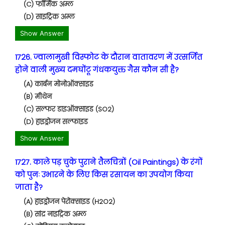
(C) फॉर्मिक अम्ल
(D) साइट्रिक अम्ल
Show Answer
1726. ज्वालामुखी विस्फोट के दौरान वातावरण में उत्सर्जित
होने वाली मुख्य दमघोंटू गंधकयुक्त गैस कौन सी है?
(A) कार्बन मोनोऑक्साइड
(B) मीथेन
(C) सल्फर डाइऑक्साइड (SO2)
(D) हाइड्रोजन सल्फाइड
Show Answer
1727. काले पड़ चुके पुराने तैलचित्रों (Oil Paintings) के रंगों
को पुनः उभारने के लिए किस रसायन का उपयोग किया
जाता है?
(A) हाइड्रोजन पेरोक्साइड (H2O2)
(B) सांद्र नाइट्रिक अम्ल