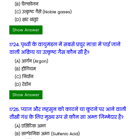
(B) चैल्कोजन
(C) उत्कृष्ट गैसें (Noble gases)
(D) क्षार धातुएं
Show Answer
1724. पृथ्वी के वायुमंडल में सबसे प्रचुर मात्रा में पाई जाने
वाली अक्रिय या उत्कृष्ट गैस कौन सी है?
(A) आर्गन (Argon)
(B) हीलियम
(C) नियॉन
(D) रेडॉन
Show Answer
1725. प्याज और लहसुन को काटने या कूटने पर आने वाली
तीखी गंध के लिए मुख्य रूप से कौन सा अम्ल जिम्मेदार है?
(A) एसिटिक अम्ल
(B) सल्फेनिक अम्ल (Sulfenic Acid)