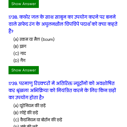
Show Answer
1738. कठोर जल के साथ साबुन का उपयोग करने पर बनने
वाले सफेद रंग के अघुलनशील चिपचिपे पदार्थ को क्या कहते
हैं?
(A) स्कम या मैल (Scum)
(B) झाग
(C) गाद
(D) गैंग
Show Answer
1739. परमाणु रिएक्टरों में अतिरिक्त न्यूट्रॉनों को अवशोषित
कर श्रृंखला अभिक्रिया को नियंत्रित करने के लिए किन छड़ों
का उपयोग होता है?
(A) यूरेनियम की छड़ें
(B) लोहे की छड़ें
(C) कैडमियम या बोरॉन की छड़ें