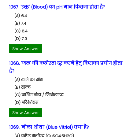
1067. 'रक्त' (Blood) का pH मान कितना होता है?
(A) 6.4
(B) 7.4
(C) 8.4
(D) 7.0
Show Answer
1068. 'जल' की कठोरता दूर करने हेतु किसका प्रयोग होता
है?
(A) खाने का सोडा
(B) साल्ट
(C) वाशिंग सोडा / जिओलाइट
(D) पोटैशियम
Show Answer
1069. 'नीला थोथा' (Blue Vitriol) क्या है?
(A) कॉपर सल्फेट (CuSO4·5H2O)