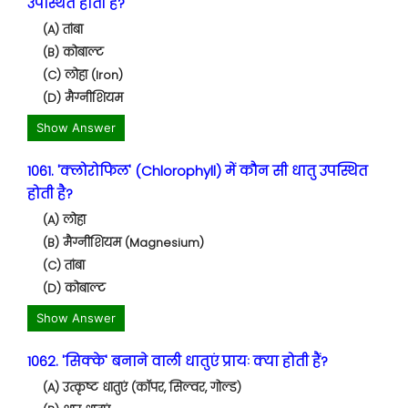
उपस्थित होती है?
(A) तांबा
(B) कोबाल्ट
(C) लोहा (Iron)
(D) मैग्नीशियम
Show Answer
1061. 'क्लोरोफिल' (Chlorophyll) में कौन सी धातु उपस्थित
होती है?
(A) लोहा
(B) मैग्नीशियम (Magnesium)
(C) तांबा
(D) कोबाल्ट
Show Answer
1062. 'सिक्के' बनाने वाली धातुएं प्रायः क्या होती हैं?
(A) उत्कृष्ट धातुएं (कॉपर, सिल्वर, गोल्ड)