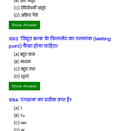
(B) क्षार धातुएं
(C) रेडियोधर्मी धातुएं
(D) अक्रिय गैसें
Show Answer
1063. 'विद्युत बल्ब' के फिलामेंट का गलनांक (Melting
point) कैसा होना चाहिए?
(A) बहुत कम
(B) मध्यम
(C) बहुत उच्च
(D) शून्य
Show Answer
1064. 'टंगस्टन' का प्रतीक क्या है?
(A) T
(B) Tu
(C) Wn
(D) W