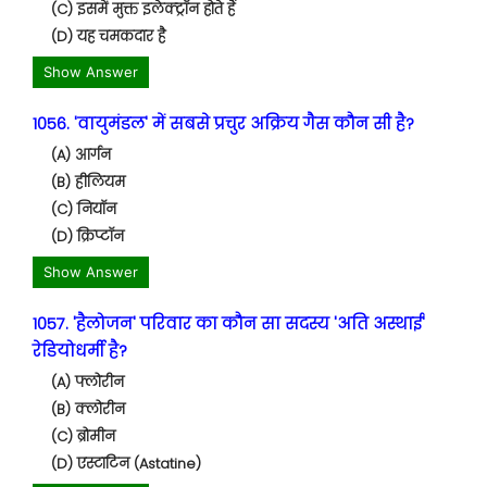
(C) इसमें मुक्त इलेक्ट्रॉन होते हैं
(D) यह चमकदार है
Show Answer
1056. 'वायुमंडल' में सबसे प्रचुर अक्रिय गैस कौन सी है?
(A) आर्गन
(B) हीलियम
(C) नियॉन
(D) क्रिप्टॉन
Show Answer
1057. 'हैलोजन' परिवार का कौन सा सदस्य 'अति अस्थाई'
रेडियोधर्मी है?
(A) फ्लोरीन
(B) क्लोरीन
(C) ब्रोमीन
(D) एस्टाटिन (Astatine)