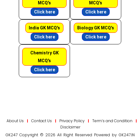
MCQ's
MCQ's
Click here
Click here
India GK MCQ's
Biology GK MCQ's
Click here
Click here
Chemistry GK
MCQ's
Click here
About Us
Contact Us
Privacy Policy
Term’s and Condition
Disclaimer
GK247 Copyright © 2026 All Right Reserved Powered by GK247.IN