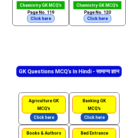
Chemistry GK MCQ's
Chemistry GK MCQ's
Page No. 119
Page No. 120
Click here
Click here
GK Questions MCQ's In Hindi - सामान्य ज्ञान
Agriculture GK
Banking GK
MCQ's
MCQ's
Click here
Click here
Books & Authors
Bed Entrance