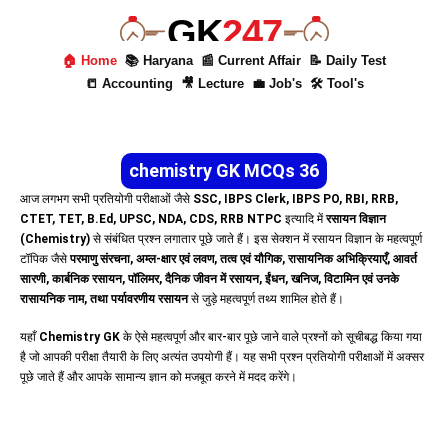
GK
247
🏠 Home
📚 Haryana
📰 Current Affair
📝 Daily Test
📒 Accounting
🎥 Lecture
💼 Job's
🛠 Tool's
chemistry GK MCQs 36
आज लगभग सभी प्रतियोगी परीक्षाओं जैसे
SSC, IBPS Clerk, IBPS PO, RBI, RRB,
CTET, TET, B.Ed, UPSC, NDA, CDS, RRB NTPC
इत्यादि में
रसायन विज्ञान
(Chemistry)
से संबंधित प्रश्न लगातार पूछे जाते हैं। इस सेक्शन में रसायन विज्ञान के महत्वपूर्ण
टॉपिक जैसे
परमाणु संरचना, अम्ल-क्षार एवं लवण, तत्व एवं यौगिक, रासायनिक अभिक्रियाएँ, आवर्त
सारणी, कार्बनिक रसायन, पॉलिमर, दैनिक जीवन में रसायन, ईंधन, खनिज, विटामिन एवं उनके
रासायनिक नाम, तथा पर्यावरणीय रसायन
से जुड़े महत्वपूर्ण तथ्य शामिल होते हैं।
यहाँ
Chemistry GK
के ऐसे महत्वपूर्ण और बार-बार पूछे जाने वाले प्रश्नों को सूचीबद्ध किया गया
है जो आपकी परीक्षा तैयारी के लिए अत्यंत उपयोगी हैं। यह सभी प्रश्न प्रतियोगी परीक्षाओं में अक्सर
पूछे जाते हैं और आपके सामान्य ज्ञान को मजबूत करने में मदद करेंगे।